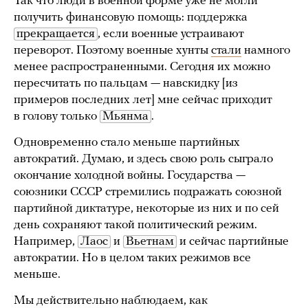
Так что люди в военной форме уже не могли
получить финансовую помощь: поддержка
прекращается
, если военные устраивают
переворот. Поэтому военные хунты
стали
намного
менее распространенными. Сегодня их можно
пересчитать по пальцам — навскидку [из
примеров последних лет] мне сейчас приходит
в голову только
Мьянма
.
Одновременно стало меньше партийных
автократий. Думаю, и здесь свою роль сыграло
окончание холодной войны. Государства —
союзники СССР стремились подражать союзной
партийной диктатуре, некоторые из них и по сей
день сохраняют такой политический режим.
Например,
Лаос
и
Вьетнам
и сейчас партийные
автократии. Но в целом таких режимов все
меньше.
Мы действительно наблюдаем, как