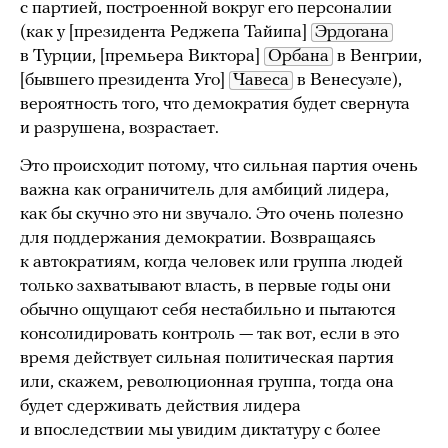
с партией, построенной вокруг его персоналии
(как у [президента Реджепа Тайипа]
Эрдогана
в Турции, [премьера Виктора]
Орбана
в Венгрии,
[бывшего президента Уго]
Чавеса
в Венесуэле),
вероятность того, что демократия будет свернута
и разрушена, возрастает.
Это происходит потому, что сильная партия очень
важна как ограничитель для амбиций лидера,
как бы скучно это ни звучало. Это очень полезно
для поддержания демократии. Возвращаясь
к автократиям, когда человек или группа людей
только захватывают власть, в первые годы они
обычно ощущают себя нестабильно и пытаются
консолидировать контроль — так вот, если в это
время действует сильная политическая партия
или, скажем, революционная группа, тогда она
будет сдерживать действия лидера
и впоследствии мы увидим диктатуру с более