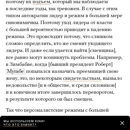
поэтому их
подъем
, который мы наблюдаем
в последние годы, так тревожен. В случае с этим
типом автократии лидер и режим в большей мере
синонимичны. Поэтому уход лидера от власти
с большей вероятностью приводит к падению
режима. Это происходит потому, что слишком
сложно определить, кто же сменит уходящего
лидера. И даже если удается найти [сменщика],
все равно могут возникнуть проблемы. Например,
в Зимбабве, когда [бывший президент Роберт]
Мугабе
попытался назначить преемницей свою
жену, это, по некоторым
свидетельствам
, вызвало
недовольство [и в обществе, и среди силовиков]
и в конечном итоге завершилось переворотом,
в результате которого он был смещен.
Так что персоналистские режимы с большей
вероятностью прекращают существование, когда
МЫ ИСПОЛЬЗУЕМ КУКИ!
уходят их лидеры. Кроме того, лидеры в таких
ЧТО ЭТО ЗНАЧИТ?