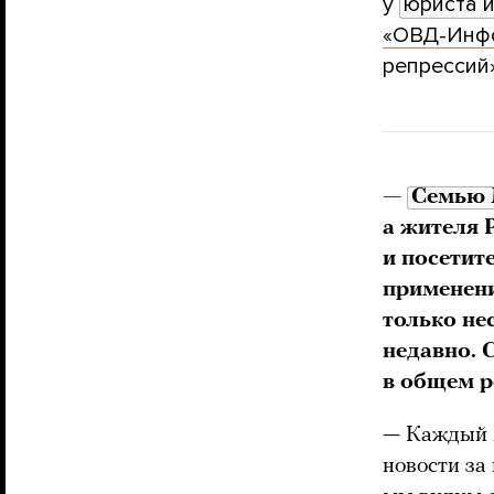
у
юриста и
«ОВД-Инф
репрессий
—
Семью 
а жителя 
и посетит
применен
только не
недавно
.
в общем р
— Каждый 
новости за