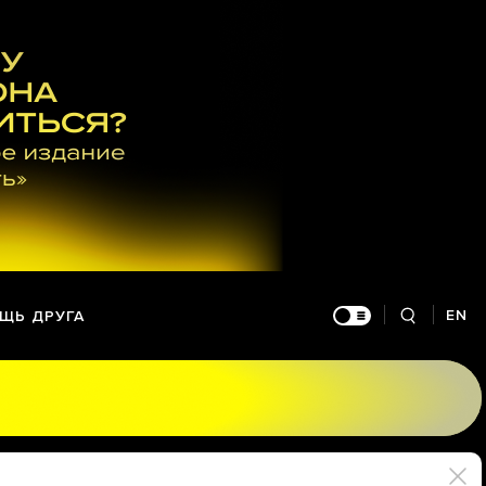
EN
ЩЬ ДРУГА