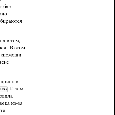
от бар
ало
собираются
ь.
на в том,
кве. В этом
а «помощи
вске
е пришли
нко
. И там
ходила
века из-за
ти.