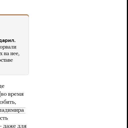
дарил.
сорвали
 на нее,
оставе
де
[во время
збить,
ладимира 
сть
— даже для