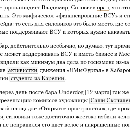
— [пропагандист Владимир] Соловьев
орал
, что эт
ыть. Это мифическое «финансирование ВСУ» и ст
ейда: то есть для силовиков это было место, где 
рые поддерживают ВСУ и которых нужно наказат
 бар, действительно необычно, но думаю, тут причи
не может поддерживать ВСУ и иметь бизнес в Мос
видели как минимум два дела по госизмене из-з
тив
активистки
движения «ЯМыФургал» в Хабаро
ении
студента из Карелии
.
через день после бара Underdog [19 марта] так ж
 презентацию комиксов художницы
Саши Скочиле
ской площадке «Открытое пространство», где про
я] силовики тоже достаточно жестоко избили чело
им не понравился его цвет волос и накрашенные ног