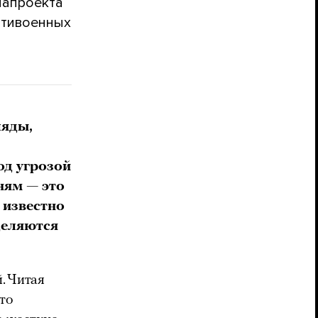
иапроекта
нтивоенных
ляды,
од угрозой
сням
— это
 известно
деляются
. Читая
то