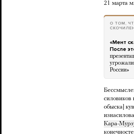
21 марта м
О ТОМ, Ч
СКОЧИЛЕ
«Мент ск
После эт
презента
угрожали 
России»
Бессмыслен
силовиков 
обыска] ку
изнасилова
Кара-Мурз
конечносте