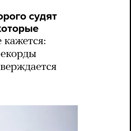
орого судят
 которые
 кажется:
рекорды
тверждается