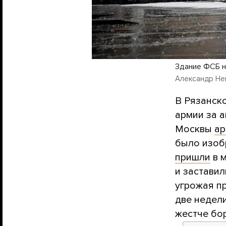
Здание ФСБ н
Александр Нем
В Рязанск
армии за а
Москвы
ар
было изоб
пришли
в м
и застави
угрожая п
две недел
жестче бор