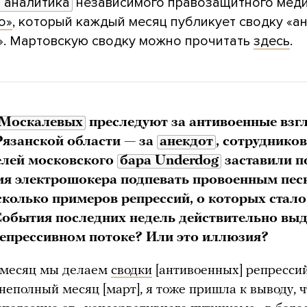
 аналитика
независимого правозащитного мед
о»
, который каждый месяц публикует сводку «а
». Мартовскую сводку можно прочитать
здесь
.
Москалевых
преследуют за антивоенные взг
Рязанской области — за
анекдот
, сотрудников
елей московского
бара Underdog
заставили п
ия электрошокера подпевать провоенным пе
сколько примеров репрессий, о которых стало
 События последних недель действительно вы
епрессивном потоке? Или это иллюзия?
месяц мы делаем
сводки
[антивоенных] репрессий
 неполный месяц [март], я тоже пришла к выводу, ч