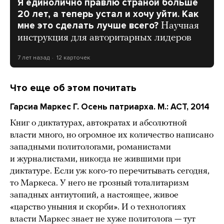
Я единолично правлю страной больше
20 лет, а теперь устал и хочу уйти. Как
мне это сделать лучше всего?
Научная
инструкция для авторитарных лидеров
7 лет назад
12 карточек
Что еще об этом почитать
Гарсиа Маркес Г. Осень патриарха. М.: АСТ, 2014
Книг о диктатурах, автократах и абсолютной
власти много, но огромное их количество написано
западными политологами, романистами
и журналистами, никогда не жившими при
диктатуре. Если уж кого-то перечитывать сегодня,
то Маркеса. У него не грозный тоталитаризм
западных антиутопий, а настоящее, живое
«царство уныния и скорби». И о технологиях
власти Маркес знает не хуже политолога — тут