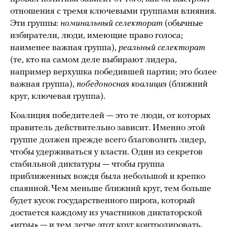
отношения с тремя ключевыми группами влияния.
Эти группы:
номинальный селекторат
(обычные
избиратели, люди, имеющие право голоса;
наименее важная группа),
реальный селекторат
(те, кто на самом деле выбирают лидера,
например верхушка победившей партии; это более
важная группа),
победоносная коалиция
(ближний
круг, ключевая группа).
Коалиция победителей — это те люди, от которых
правитель действительно зависит. Именно этой
группе должен прежде всего благоволить лидер,
чтобы удерживаться у власти. Один из секретов
стабильной диктатуры — чтобы группа
приближенных вождя была небольшой и крепко
спаянной. Чем меньше ближний круг, тем больше
будет кусок государственного пирога, который
достается каждому из участников диктаторской
«игры» — и тем легче этот круг контролировать.