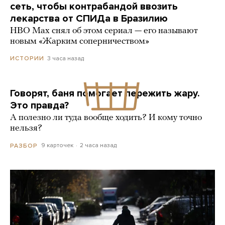
сеть, чтобы контрабандой ввозить
лекарства от СПИДа в Бразилию
HBO Max снял об этом сериал — его называют
новым «Жарким соперничеством»
3 часа назад
ИСТОРИИ
Говорят, баня помогает пережить жару.
Это правда?
А полезно ли туда вообще ходить? И кому точно
нельзя?
9 карточек
2 часа назад
РАЗБОР