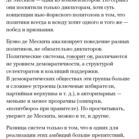
де Мескита — один из комментаторов. Но сериал
они посвятили только диктаторам, хотя суть
концепции нью-йоркского политолога в том, что
политики всегда и всюду хотят одного и того же —
побед и признания.
Буэно де Мескита анализирует поведение разных
политиков, не обязательно диктаторов.
Политические системы,
говорит он
, различаются
не уровнем демократичности, а структурой
селекторатов и коалиций поддержки.
В демократических обществах эти группы больше
и сложнее устроены (ключевые избиратели,
партийная верхушка и т. д.), в авторитарных —
меньше и менее прозрачны (олигархи,
«политбюро» при правителе). Но просчитывать,
уверяет де Мескита, можно и те, и другие.
Разница систем только в том, что в одних для
реализации этих амбиций больше препятствий,