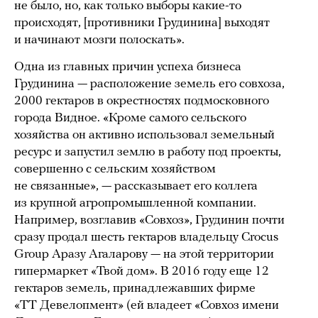
не было, но, как только выборы какие-то
происходят, [противники Грудинина] выходят
и начинают мозги полоскать».
Одна из главных причин успеха бизнеса
Грудинина — расположение земель его совхоза,
2000 гектаров в окрестностях подмосковного
города Видное. «Кроме самого сельского
хозяйства он активно использовал земельный
ресурс и запустил землю в работу под проекты,
совершенно с сельским хозяйством
не связанные», — рассказывает его коллега
из крупной агропромышленной компании.
Например, возглавив «Совхоз», Грудинин почти
сразу продал шесть гектаров владельцу Crocus
Group Аразу Агаларову — на этой территории
гипермаркет «Твой дом». В 2016 году еще 12
гектаров земель, принадлежавших фирме
«ТТ Девелопмент» (ей владеет «Совхоз имени