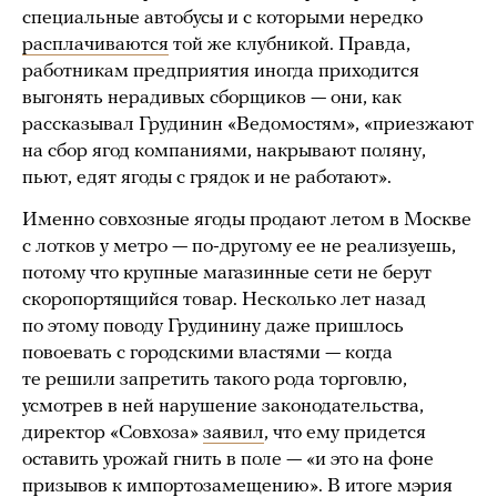
специальные автобусы и с которыми нередко
расплачиваются
той же клубникой. Правда,
работникам предприятия иногда приходится
выгонять нерадивых сборщиков — они, как
рассказывал Грудинин «Ведомостям», «приезжают
на сбор ягод компаниями, накрывают поляну,
пьют, едят ягоды с грядок и не работают».
Именно совхозные ягоды продают летом в Москве
с лотков у метро — по-другому ее не реализуешь,
потому что крупные магазинные сети не берут
скоропортящийся товар. Несколько лет назад
по этому поводу Грудинину даже пришлось
повоевать с городскими властями — когда
те решили запретить такого рода торговлю,
усмотрев в ней нарушение законодательства,
директор «Совхоза»
заявил
, что ему придется
оставить урожай гнить в поле — «и это на фоне
призывов к импортозамещению». В итоге мэрия