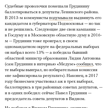
Судебные проволочки помешали Грудинину
баллотироваться в депутаты Ленинского района.
В 2013-м коммунисты
подумывали
выдвинуть его
кандидатом в губернаторы Подмосковья — но так
и не решились. Следующие две свои кампании —
в Госдуму и в Московскую областную думу в 2016-
м — Грудинин тоже проиграл; в своем
одномандатном округе на федеральных выборах
он набрал всего 13% — а победила бывший
областной министр образования Лидия Антонова
(сам Грудинин в интервью «Медузе»
сообщил
, что
те выборы выиграл, но избирательная комиссия
«не зафиксировала результат»). Наконец, в 2017
году бизнесмен участвовал аж в трех выборах,
баллотируясь в три районных советах депутатов, —
и в одних победил: сейчас Павел Грудинин —
председатель совета депутатов в Видном.