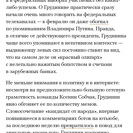
а в федеральных выборах участвовал без каких-
либо успехов. О Грудинине практически сразу
начали очень много говорить на федеральных
телеканалах — к февралю он даже
обогнал
по упоминаниям Владимира Путина. Правда,
в отличие от действующего президента, Грудинина
чаще всего упоминают в негативном контексте —
выдвиженцу левых сил постоянно ставят на вид,
что на самом деле он «красный олигарх»
с нелегально нажитым богатством и счетами
в зарубежных банках.
Не меньше внимания к политику и в интернете:
несмотря на предположительно большую сетевую
грамотность команды Ксении Собчак, Грудинин
явно обгоняет ее по количеству мемов.
Словосочетание «кандидат от народа», впервые
появившееся в комментариях ботов на ютьюбе,
за последнюю неделю
превратилось
в повод для
анекдотов; кроме того, Грудинин постоянно