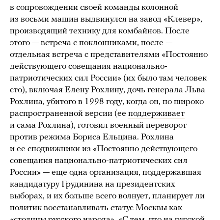
в сопровождении своей команды колонной
из восьми машин выдвинулся на завод «Клевер»,
производящий технику для комбайнов. После
этого — встреча с поклонниками, после —
отдельная встреча с представителями «Постоянно
действующего совещания национально-
патриотических сил России» (их было там человек
сто), включая Елену Рохлину, дочь генерала Льва
Рохлина, убитого в 1998 году, когда он, по широко
распространенной версии (ее
поддерживает
и сама Рохлина), готовил военный переворот
против режима Бориса Ельцина. Рохлина
и ее сподвижники из «Постоянно действующего
совещания национально-патриотических сил
России» — еще одна организация, поддержавшая
кандидатуру Грудинина на президентских
выборах, и их больше всего волнует, планирует ли
политик восстанавливать статус Москвы как
«столицы русского народа». «С тем, что на русской