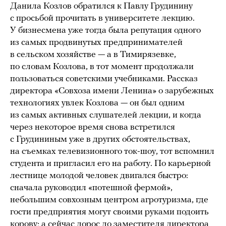
Данила Козлов обратился к Павлу Грудинину
с просьбой прочитать в университете лекцию.
У бизнесмена уже тогда была репутация одного
из самых продвинутых предпринимателей
в сельском хозяйстве — а в Тимирязевке,
по словам Козлова, в тот момент продолжали
пользоваться советскими учебниками. Рассказ
директора «Совхоза имени Ленина» о зарубежных
технологиях увлек Козлова — он был одним
из самых активных слушателей лекции, и когда
через некоторое время снова встретился
с Грудининым уже в других обстоятельствах,
на съемках телевизионного ток-шоу, тот вспомнил
студента и пригласил его на работу. По карьерной
лестнице молодой человек двигался быстро:
сначала руководил «потешной фермой»,
небольшим совхозным центром агротуризма, где
гости предприятия могут своими руками подоить
корову; а сейчас дорос до заместителя директора