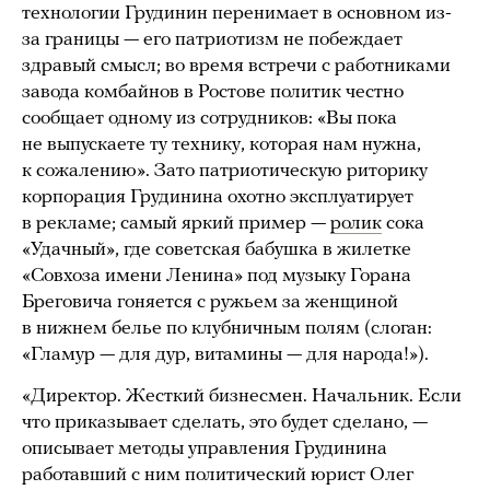
технологии Грудинин перенимает в основном из-
за границы — его патриотизм не побеждает
здравый смысл; во время встречи с работниками
завода комбайнов в Ростове политик честно
сообщает одному из сотрудников: «Вы пока
не выпускаете ту технику, которая нам нужна,
к сожалению». Зато патриотическую риторику
корпорация Грудинина охотно эксплуатирует
в рекламе; самый яркий пример —
ролик
сока
«Удачный», где советская бабушка в жилетке
«Совхоза имени Ленина» под музыку Горана
Бреговича гоняется с ружьем за женщиной
в нижнем белье по клубничным полям (слоган:
«Гламур — для дур, витамины — для народа!»).
«Директор. Жесткий бизнесмен. Начальник. Если
что приказывает сделать, это будет сделано, —
описывает методы управления Грудинина
работавший с ним политический юрист Олег