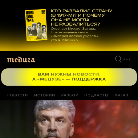
Перейти
к
материалам
НОВОСТИ
ИСТОРИИ
РАЗБОР
ПОДКАСТЫ
МАГАЗ
П