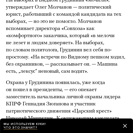
На выборах в Видном Грудинина «мочили»,
утверждает Олег Молчанов — политический
юрист, работавший с командой кандидата на тех
выборах, — но это не помогло. Молчанов
вспоминает директора «Совхоза» как
«комфортного» заказчика, который «в мелочи
не лезет и людям доверяет». На выборах,
по словам политолога, Грудинин вел себя по-
простому. «На встречи по Видному пешком ходил,
без охранников, — рассказывает он. — Машина
есть, „лексус“ неновый, сам водит».
Охрана у Грудинина появилась, уже когда
он пошел в президенты, — его опекает
заместитель начальника личной охраны лидера
КПРФ Геннадия Зюганова и участник
патриотического движения «Царский крест»
Николай Мишустин . К окружающим кандидата
МЫ ИСПОЛЬЗУЕМ КУКИ!
чужим людям он относится с недоверием — так,
ЧТО ЭТО ЗНАЧИТ?
корреспонденту «Медузы» он сообщил, что