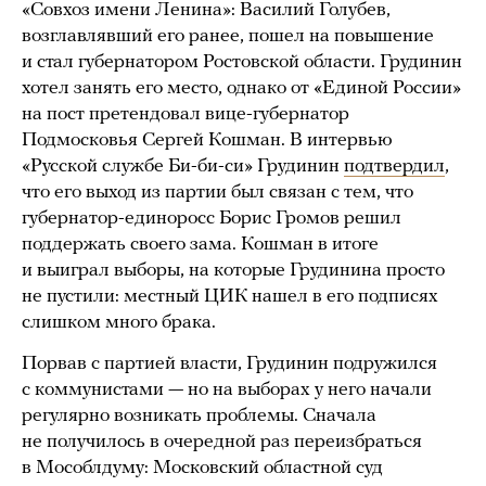
«Совхоз имени Ленина»: Василий Голубев,
возглавлявший его ранее, пошел на повышение
и стал губернатором Ростовской области. Грудинин
хотел занять его место, однако от «Единой России»
на пост претендовал вице-губернатор
Подмосковья Сергей Кошман. В интервью
«Русской службе Би-би-си» Грудинин
подтвердил
,
что его выход из партии был связан с тем, что
губернатор-единоросс Борис Громов решил
поддержать своего зама. Кошман в итоге
и выиграл выборы, на которые Грудинина просто
не пустили: местный ЦИК нашел в его подписях
слишком много брака.
Порвав с партией власти, Грудинин подружился
с коммунистами — но на выборах у него начали
регулярно возникать проблемы. Сначала
не получилось в очередной раз переизбраться
в Мособлдуму: Московский областной суд