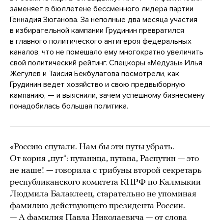
заменяет в бюллетене бессменного лидера партии
Геннадия Зюганова. За неполные два месяца участия
в избирательной кампании Грудинин превратился
в главного политического антигероя федеральных
каналов, что не помешало ему многократно увеличить
свой политический рейтинг. Спецкоры «Медузы» Илья
Жегулев и Таисия Бекбулатова посмотрели, как
Грудинин ведет хозяйство и свою предвыборную
кампанию, — и выяснили, зачем успешному бизнесмену
понадобилась большая политика.
«Россию спутали. Нам бы эти путы убрать.
От корня „пут“: путаница, путана, Распутин — это
не наше! — говорила с трибуны второй секретарь
республиканского комитета КПРФ по Калмыкии
Людмила Балаклеец, старательно не упоминая
фамилию действующего президента России.
— А фамилия Павла Николаевича — от слова