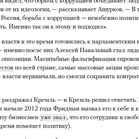
 видел, что борьба с коррупцией объединяет люд
и от их идеологии, — рассказывает Ашурков. — В 
к Россия, борьба с коррупцией — неизбежно полит
ть. Именно так он к этому и подходил».
 власти в это время готовились к парламентским
— именно после них Алексей Навальный стал лид
й оппозиции. Масштабные фальсификации спрово
естов
по всей стране, самые массовые акции прох
 власти нервничали, но смогли сохранить контрол
 раздражал Кремль — и Кремль решил ответить.
в начале 2012 года Фридман вызвал его к себе в к
нту бизнесмен
уже знал
, что его сотрудник в своб
время помогает политику).