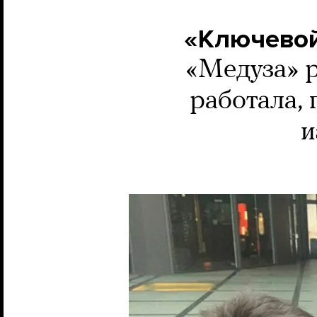
«Ключевой
«Медуза» р
работала, 
и