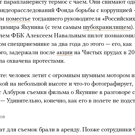
т парапланеристу термос с чаем. Они снимают од
видеорасследований Фонда борьбы с коррупцией
ом
поместье
тогдашнего руководителя «Российски
адимира Якунина (с тем самым
шубохранилищем
).
елем ФБК Алексеем Навальным пилот познакоми
ом спецприемнике за два года до этого — его, как
го, задержали после
акции
на Чистых прудах в 20
а охвачена протестами.
те: человек летит с огромным шумным мотором н
кой на небольшой высоте и что-то фотографирует,
 Албуров съемки фильма о Якунине в разговоре с
 — Удивительно, конечно, как его в полете не подс
ров
т для съемок брали в аренду. Позже сотрудники