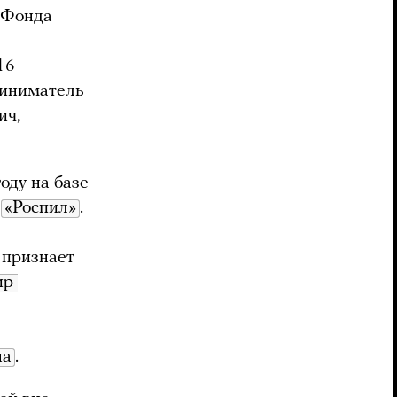
в Фонда
16
риниматель
ич,
оду на базе
ь
«Роспил»
.
 признает
р 
на
.