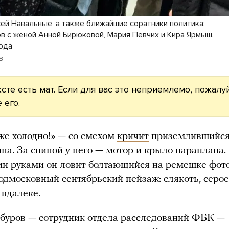
ей Навальные, а также ближайшие соратники политика:
в с женой Анной Бирюковой, Мария Певчих и Кира Ярмыш.
года
в
ксте есть мат. Если для вас это неприемлемо, пожалуй
 его.
 же холодно!» — со смехом
кричит
приземлившийся
на. За спиной у него — мотор и крыло параплана.
и руками он ловит болтающийся на ремешке фото
одмосковный сентябрьский пейзаж: слякоть, серое
 вдалеке.
буров — сотрудник отдела расследований ФБК —