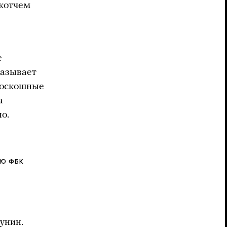
скотчем
е
казывает
роскошные
а
о.
ИЮ ФБК
унин.