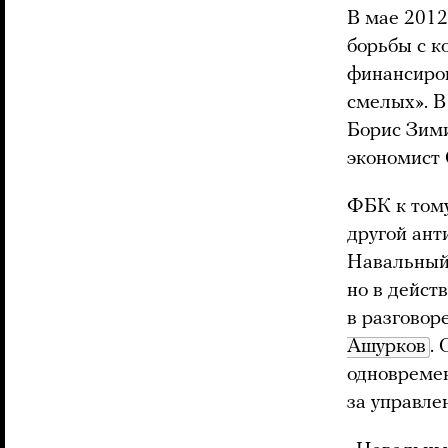
В мае 2012
борьбы с к
финансиров
смелых». В
Борис Зими
экономист 
ФБК к тому
другой ант
Навальный 
но в дейст
в разговор
Ашурков
.
одновремен
за управл