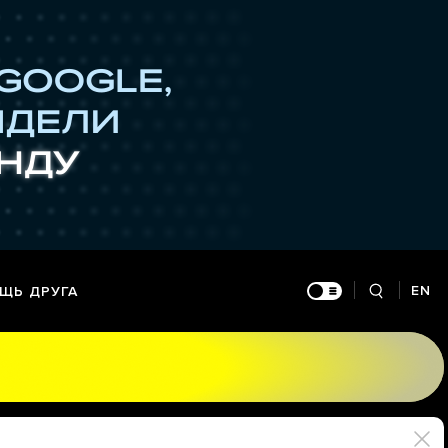
EN
ЩЬ ДРУГА