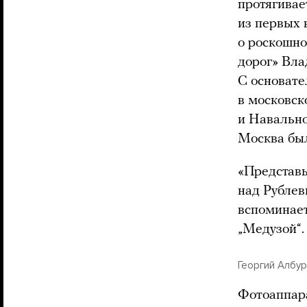
протягивае
из первых 
о роскошн
дорог» Вл
С основат
в московск
и Навально
Москва был
«Представь
над Рублев
вспоминает
„Медузой“.
Георгий Албу
Фотоаппара