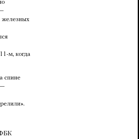
но
 —
х железных
лся
11-м, когда
а спине
 —
трелили».
 ФБК