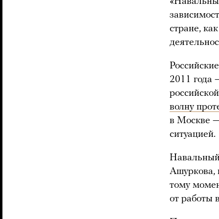
«Навальный
зависимост
стране, ка
деятельнос
Российские
2011 года 
российско
волну прот
в Москве —
ситуацией.
Навальный
Ашуркова, 
тому моме
от работы 