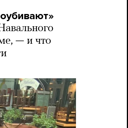
поубивают»
 Навального
ме, — и что
ти