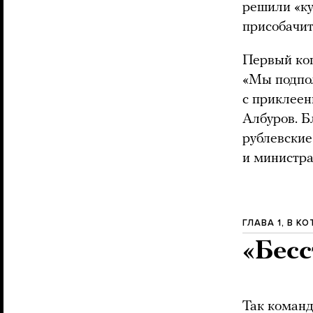
решили «ку
присобачит
Первый коп
«Мы подпол
с приклеен
Албуров. Б
рублевски
и министра
ГЛАВА 1, В 
«Бес
Так команд