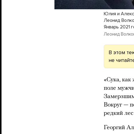
Юлия и Алекс
Леонид Волко
Январь 2021 
Леонид Волко
В этом те
не читайте
«Сука, как
поле мужчи
Замерзшим
Вокруг — п
редкий лес
Георгий Ал