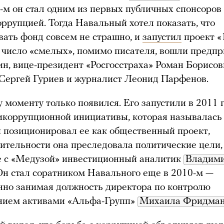
-м он стал одним из первых публичных спонсоро
оррупцией. Тогда Навальный хотел показать, что
ать фонд совсем не страшно, и
запустил
проект «
 число «смелых», помимо писателя, вошли предп
н, вице-президент «Росгосстраха» Роман Борисов
Сергей Гуриев и журналист Леонид Парфенов.
 моменту только появился. Его запустили в 2011 г
икоррупционной инициативы, которая называлас
позиционировал ее как общественный проект,
вительности она преследовала политические цели,
е с «Медузой» инвестиционный аналитик
Владими
 Он стал соратником Навального еще в 2010-м —
но занимая должность директора по контролю
ением активами «Альфа-Групп»
Михаила Фридма