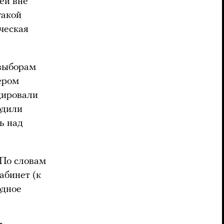
ей вне
такой
ическая
 выборам
ером
цировали
одили
ь над
 По словам
абинет (к
одное