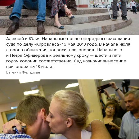
Алексей и Юлия Навальные после очередного заседания
суда по делу «Кировлеса» 16 мая 2013 года. В начале июля
сторона обвинения попросит приговорить Навального
и Петра Офицерова к реальному сроку — шести и пяти
годам колонии соответственно. Суд назначит вынесение
приговора на 18 июля.
Евгений Фельдман