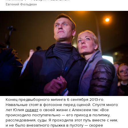
Евгений Фельдман
Конец предвыборного митинга 6 сентября 2013-го.
Навальные стоят в фотозоне перед сценой. Спустя много
лет Юлия
скажет
о своей жизни с Алексеем так: «Все
происходило поступательно — его приход в политику,
расследования, суды. Я проходила этот путь вместе с ним,
и не было внезапного прыжка в пустоту — скорее