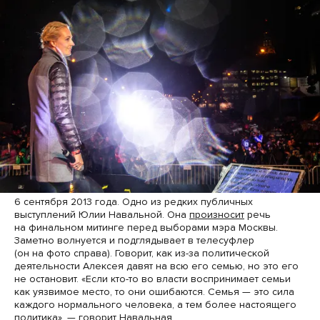
6 сентября 2013 года. Одно из редких публичных
выступлений Юлии Навальной. Она
произносит
речь
на финальном митинге перед выборами мэра Москвы.
Заметно волнуется и подглядывает в телесуфлер
(он на фото справа). Говорит, как из-за политической
деятельности Алексея давят на всю его семью, но это его
не остановит. «Если кто-то во власти воспринимает семьи
как уязвимое место, то они ошибаются. Семья — это сила
каждого нормального человека, а тем более настоящего
политика», — говорит Навальная.