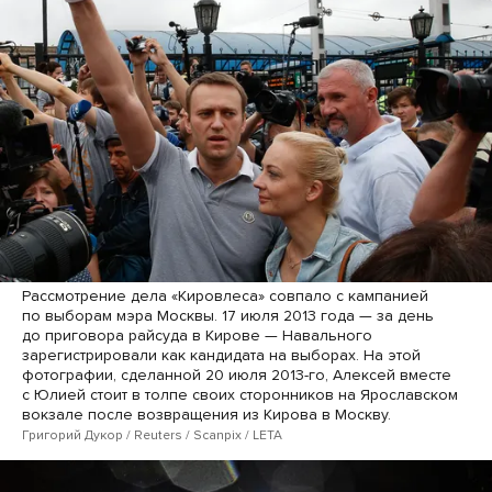
Рассмотрение дела «Кировлеса» совпало с кампанией
по выборам мэра Москвы. 17 июля 2013 года — за день
до приговора райсуда в Кирове — Навального
зарегистрировали как кандидата на выборах. На этой
фотографии, сделанной 20 июля 2013-го, Алексей вместе
с Юлией стоит в толпе своих сторонников на Ярославском
вокзале после возвращения из Кирова в Москву.
Григорий Дукор / Reuters / Scanpix / LETA