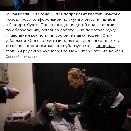
25 февраля 2017 года. Юлия поправляет галстук Алексею
перед пресс-конференцией по случаю открытия штаба
в Екатеринбурге. После рождения детей она, экономист
по образованию, оставила работу — но помогала мужу.
«Навальный как политик состоит из двух людей: Юлии
и Алексея. Она его главный редактор, она читает все, что
он пишет, перед тем, как это публикуется», —
говорила
главный редактор журнала The New Times Евгения Альбац.
Евгений Фельдман