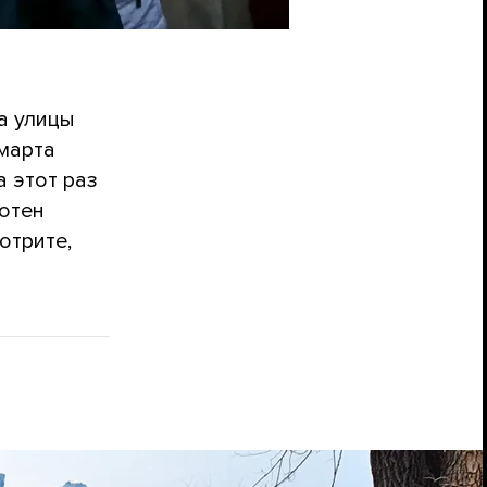
а улицы
 марта
а этот раз
отен
отрите,