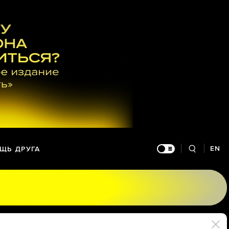
EN
ЩЬ ДРУГА