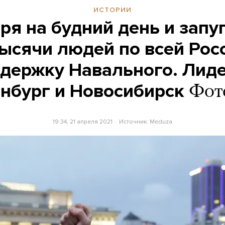
ИСТОРИИ
ря на будний день и запу
тысячи людей по всей Ро
ддержку Навального. Лид
нбург и Новосибирск
Фот
19:34, 21 апреля 2021
Источник:
Meduza