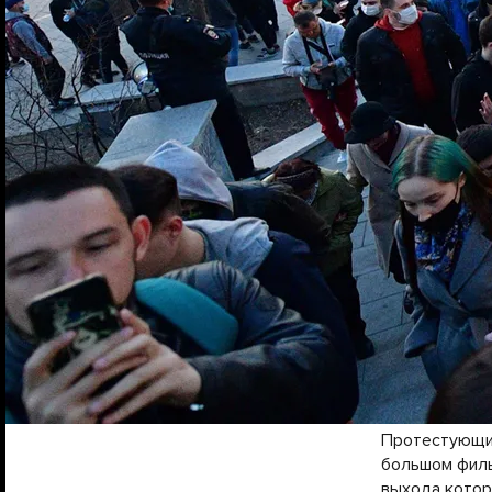
Протестующие
большом филь
выхода котор