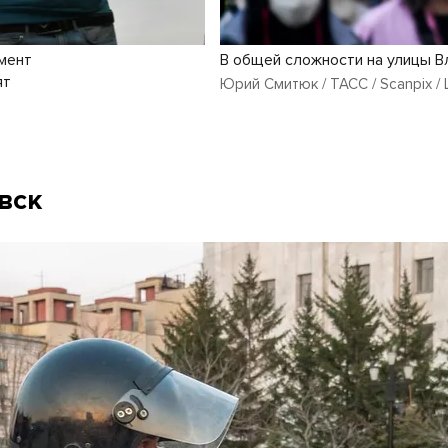
мент
В общей сложности на улицы 
ят
Юрий Смитюк / ТАСС / Scanpix /
вск