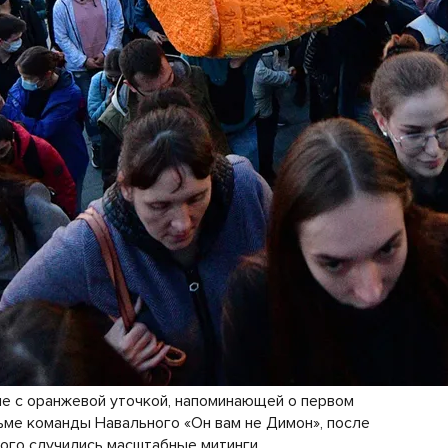
 с оранжевой уточкой, напоминающей о первом
ме команды Навального «Он вам не Димон», после
ого случились масштабные митинги.