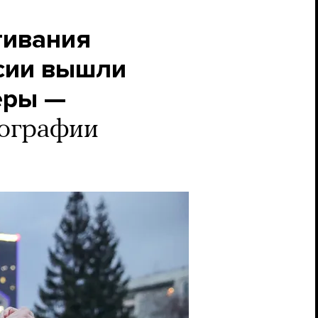
гивания
ссии вышли
еры —
ографии