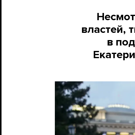
Несмот
властей, 
в по
Екатери