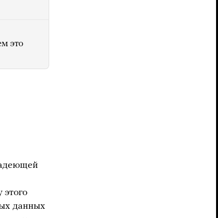
ем это
владеющей
 этого
ных данных