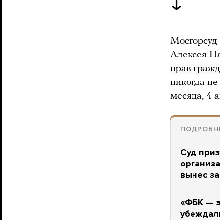
↓
Мосгорсуд 
Алексея Н
прав граж
никогда не
месяца, 4 а
ПОДРОБН
Суд приз
организа
вынес за
«ФБК — э
убеждали