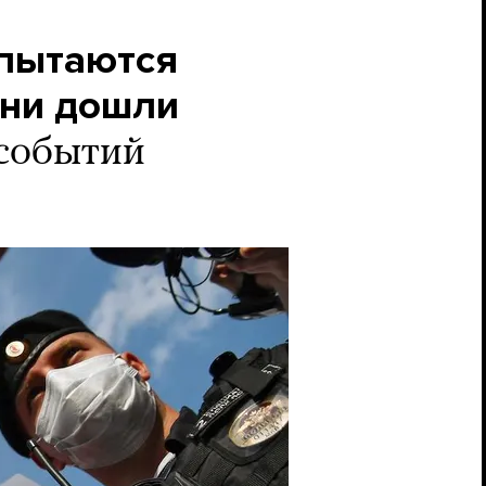
 пытаются
Они дошли
событий