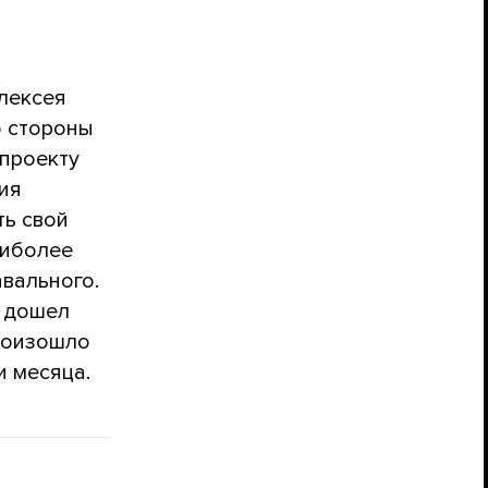
лексея
о стороны
 проекту
ия
ть свой
аиболее
вального.
р дошел
произошло
и месяца.