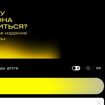
EN
ЩЬ ДРУГА