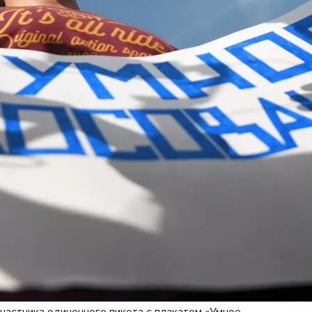
частника одиночного пикета с плакатом «Умное