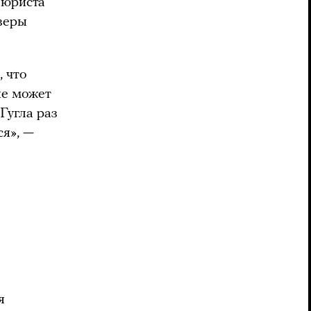
 юриста
рверы
, что
не может
Гугла раз
ся», —
я