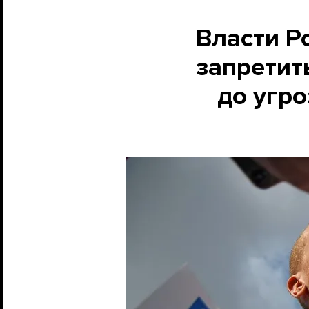
Власти Р
запретит
до угро