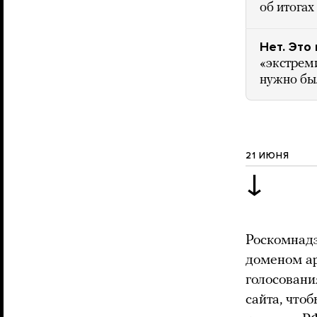
об итогах
Нет. Это
«экстреми
нужно был
21 ИЮНЯ
↓
Роскомнад
доменом ap
голосовани
сайта, что