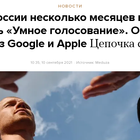
НОВОСТИ
оссии несколько месяцев
ь «Умное голосование». 
з Google и Apple
Цепочка 
10:35, 10 сентября 2021
Источник:
Meduza