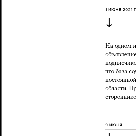
1 ИЮНЯ 2021 
↓
На одном и
объявление
подписчико
что база с
постоянной
области. П
стороннико
9 ИЮНЯ