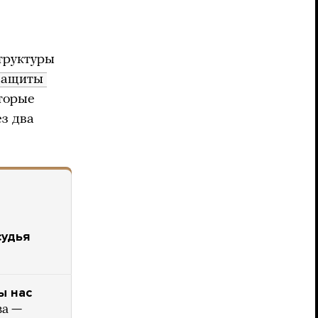
труктуры
ащиты 
оторые
ез два
судья
ы нас
ва —