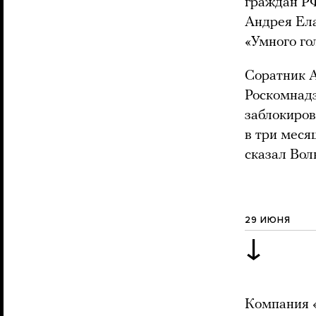
граждан Р
Андрея Ела
«Умного го
Соратник А
Роскомнадз
заблокиров
в три меся
сказал Вол
29 ИЮНЯ
↓
Компания «