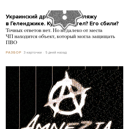
Украинский дрон попал по пляжу
в Геленджике. Куда он летел? Его сбили?
Точных ответов нет. Но недалеко от места
ЧП находится объект, который могла защищать
ПВО
3 карточки
5 дней назад
РАЗБОР