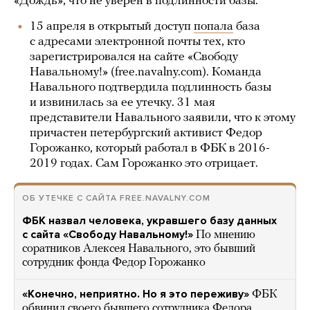
«Дождь», что не уверен в подлинности базы.
15 апреля в открытый доступ
попала
база
с адресами электронной почты тех, кто
зарегистрировался на сайте «Свободу
Навальному!» (free.navalny.com). Команда
Навального подтвердила подлинность базы
и извинилась за ее утечку. 31 мая
представители Навального заявили, что к этому
причастен петербургский активист Федор
Горожанко, который работал в ФБК в 2016-
2019 годах. Сам Горожанко это отрицает.
ОБ УТЕЧКЕ С САЙТА FREE.NAVALNY.COM
ФБК назвал человека, укравшего базу данных
с сайта «Свободу Навальному!»
По мнению
соратников Алексея Навального, это бывший
сотрудник фонда Федор Горожанко
«Конечно, неприятно. Но я это переживу»
ФБК
обвинил своего бывшего сотрудника Федора