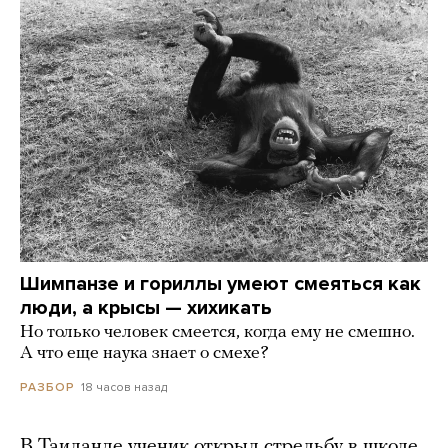
Шимпанзе и гориллы умеют смеяться как
люди, а крысы — хихикать
Но только человек смеется, когда ему не смешно.
А что еще наука знает о смехе?
18 часов назад
РАЗБОР
В Таиланде ученик открыл стрельбу в школе