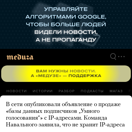
Перейти
к
материалам
НОВОСТИ
ИСТОРИИ
РАЗБОР
ПОДКАСТЫ
МАГАЗ
П
В сети опубликовали объявление о продаже
«базы данных подписчиков „Умного
голосования“» с IP-адресами. Команда
Навального заявила, что не хранит IP-адреса