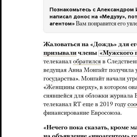
Познакомьтесь с Александром
написал донос на «Медузу», по
агентом»
Вам понравится его увл
Жаловаться на «Дождь» для ег
призывали
члены
«Мужского г
телеканал
обратился
в Следственн
ведущая Анна Монгайт получила 
государства». Монгайт начали уг
«Женщины сверху», в котором она
снявшейся для обложки журнала E
телеканал RT еще в 2019 году
со
финансирование Евросоюза.
«Нечего пока сказать, кроме м
на объявление «иноагентом» г