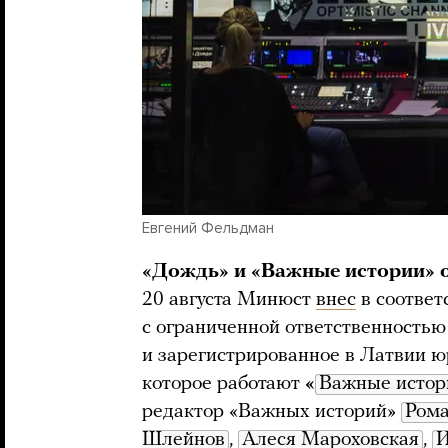
Евгений Фельдман
«Дождь» и «Важные истории»
20 августа Минюст
внес
в соответ
с ограниченной ответственность
и зарегистрированное в Латвии юр
которое работают
«
Важные истор
редактор «Важных историй»
Ром
Шлейнов
,
Алеся Мароховская
,
И