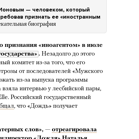
 Ионовым — человеком, который
требовав признать ее «иностранным
екательная биография
о признания «иноагентом» в июле
осударства»
.
Незадолго до этого
ый комитет из-за того, что его
угрозы от последователей «Мужского
рожать из-за выпуска программы
 взяла интервью у лесбийской пары,
lle. Российский государственный
общал
, что «Дождь» получает
атерных слов», —
отреагировала
ендиректор «Дождя» Наталья