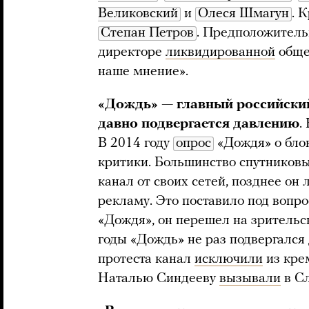
Великовский
и
Олеся Шмагун
. 
Степан Петров
. Предположитель
директоре
ликвидированной
обще
наше мнение».
«Дождь» — главный российский
давно подвергается давлению
.
В 2014 году
опрос
«Дождя» о бло
критики. Большинство спутников
канал от своих сетей, позднее о
рекламу. Это поставило под вопр
«Дождя», он перешел на зритель
годы «Дождь» не раз подвергался
протеста канал
исключили
из крем
Наталью Синдееву
вызывали
в Сл