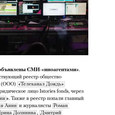
 объявлены СМИ-«иноагентами»
.
ствующий реестр общество
ю (ООО)
«Телеканал Дождь»
идическое лицо Istories fonds, через
ии
»
. Также в реестр попали главный
ан Анин
и журналисты
Роман 
рина Долинина
,
Дмитрий 