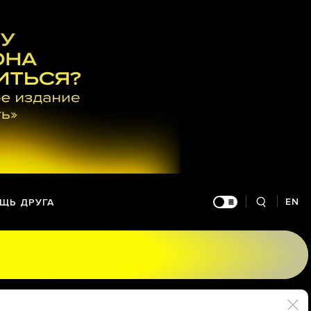
EN
ЩЬ ДРУГА