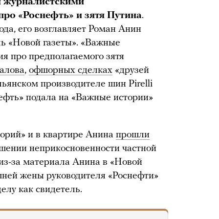
я журналистскими
про «Роснефть» и зятя Путина
.
ода, его возглавляет Роман Анин
ь «Новой газеты». «Важные
я про предполагаемого зятя
алова
,
офшорных сделках
«друзей
льянском производителе шин Pirelli
нефть» подала на «Важные истории»
торий» и в квартире Анина
прошли
ушении неприкосновенности частной
 из-за материала Анина в «Новой
ашней жены руководителя «Роснефти»
елу как свидетель.