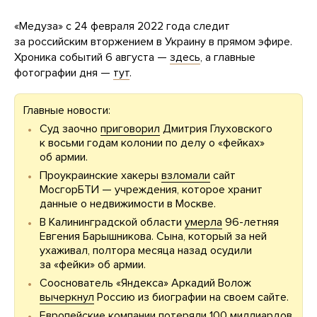
«Медуза» с 24 февраля 2022 года следит
за российским вторжением в Украину в прямом эфире.
Хроника событий 6 августа —
здесь
, а главные
фотографии дня —
тут
.
Главные новости:
Суд заочно
приговорил
Дмитрия Глуховского
к восьми годам колонии по делу о «фейках»
об армии.
Проукраинские хакеры
взломали
сайт
МосгорБТИ — учреждения, которое хранит
данные о недвижимости в Москве.
В Калининградской области
умерла
96-летняя
Евгения Барышникова. Сына, который за ней
ухаживал, полтора месяца назад осудили
за «фейки» об армии.
Сооснователь «Яндекса» Аркадий Волож
вычеркнул
Россию из биографии на своем сайте.
Европейские компании
потеряли
100 миллиардов