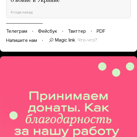
о войне в Украине
4 года назад
Телеграм
Фейсбук
Твиттер
PDF
Magic link
Что-что?
Напишите нам