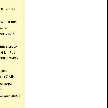
но из-за
 закрыли
тели
заявили
рыва двух
ин БПЛА
Газпрома»
дали
ров СМИ.
ковске
бя
устраивают