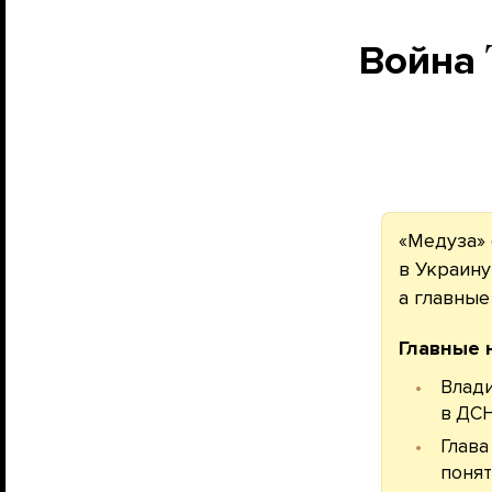
Война
«Медуза» 
в Украину
а главны
Главные 
Влади
в ДСН
Глава
понят