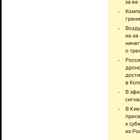
за ее
Компа
грани
Возду
из-за
ничег
о тре
Росси
дроно
дости
в Кол
В эфи
сигна
В Кие
пресе
к суб
из Ро