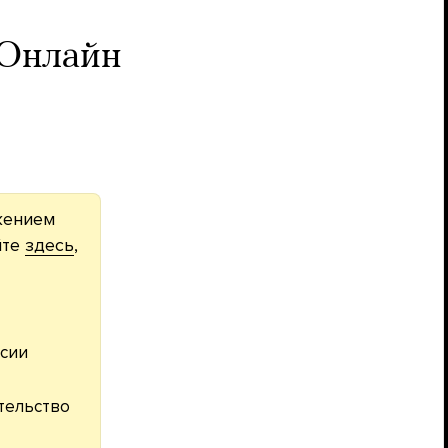
 Онлайн
жением
йте
здесь
,
ссии
тельство