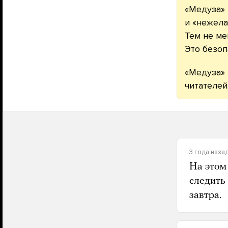
«Медуза» 
и «нежела
Тем не ме
Это безоп
«Медуза» 
читателей
3 года наза
На этом
следить
завтра.