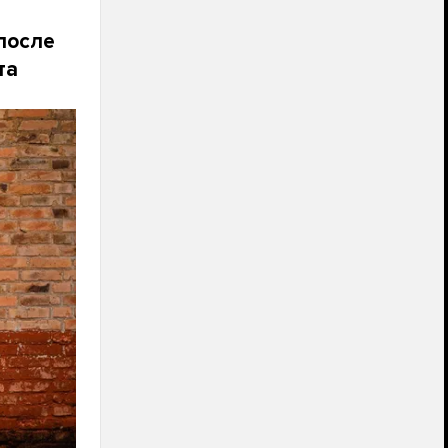
после
та