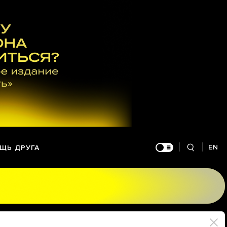
EN
ЩЬ ДРУГА