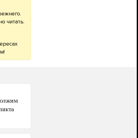
режнего.
о читать.
тересах
м!
должим
ликта