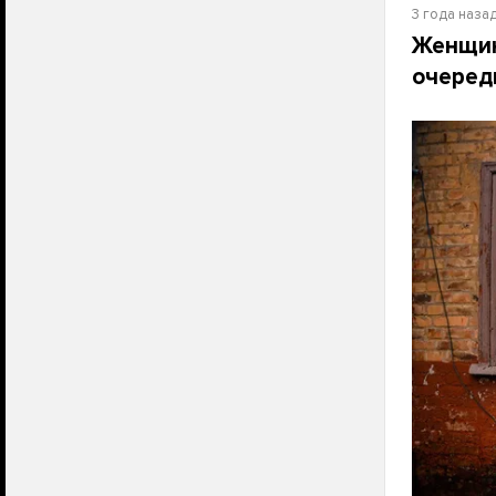
3 года наза
Женщин
очеред