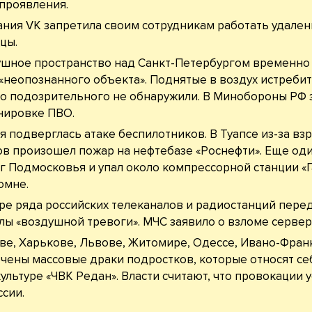
 проявления.
ния VK запретила своим сотрудникам работать удален
цы.
шное пространство над Санкт-Петербургом временно
 «неопознанного объекта». Поднятые в воздух истреби
о подозрительного не обнаружили. В Минобороны РФ 
нировке ПВО.
я подверглась атаке беспилотников. В Туапсе из-за вз
в произошел пожар на нефтебазе «Роснефти». Еще од
г Подмосковья и упал около компрессорной станции «
омне.
ре ряда российских телеканалов и радиостанций пере
лы «воздушной тревоги». МЧС заявило о взломе серве
ве, Харькове, Львове, Житомире, Одессе, Ивано-Фран
чены массовые драки подростков, которые относят се
культуре «ЧВК Редан». Власти считают, что провокации 
ссии.