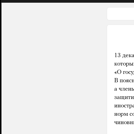
13 дек
которы
«О гос
В пояс
а член
защити
иностр
норм с
чиновн