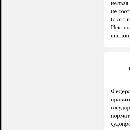
нельзя
не соо
(а это 
Исключ
аналога
Федера
правит
госуда
нормат
судопр