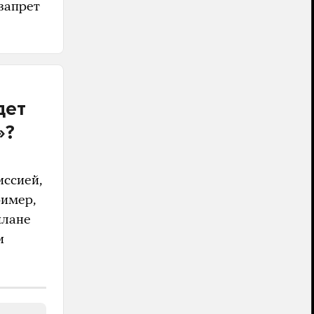
запрет
дет
»?
иссией,
ример,
плане
и