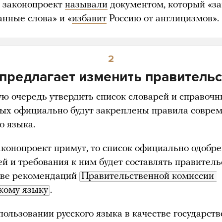
законопроект
называли
документом, который «за
анные слова» и «
избавит
Россию от англицизмов».
2
 предлагает изменить правительс
ую очередь утвердить список словарей и справочн
рых официально будут закреплены правила совре
о языка.
аконопроект примут, то список официально одобр
ей и требования к ним будет составлять правитель
ове рекомендаций
Правительственной комиссии 
скому языку
.
пользовании русского языка в качестве государств