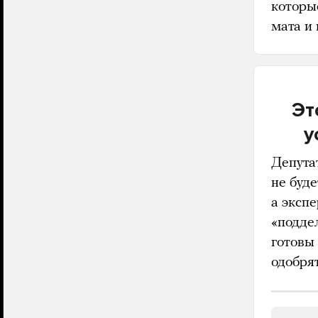
которы
мата и 
Эт
у
Депутат
не буд
а экспе
«подде
готовы
одобрят