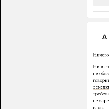
А 
Ничего
Ни в со
не обя
говорит
лексик
требов
не зар
слов.