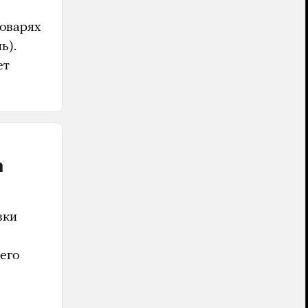
ловарях
ь).
ет
а
вки
его