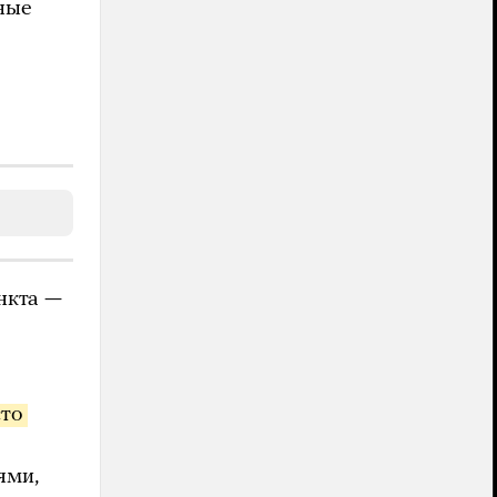
ные
нкта —
то 
ями,