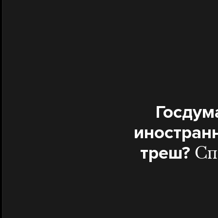
Госдум
иностранн
треш?
Сп