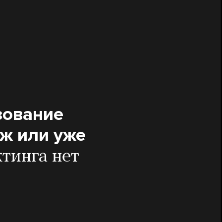
зование
нж или уже
тинга нет