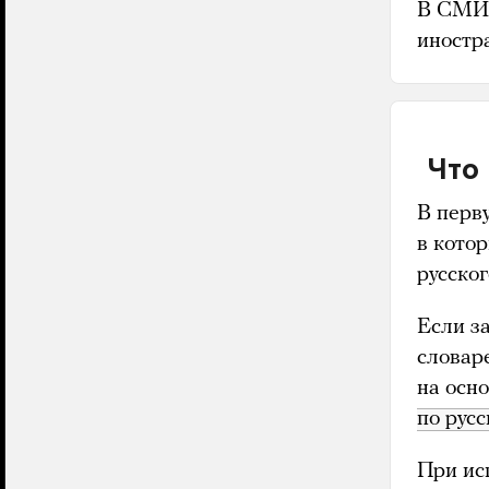
В СМИ 
иностр
Что
В перв
в кото
русског
Если з
словар
на осн
по рус
При ис