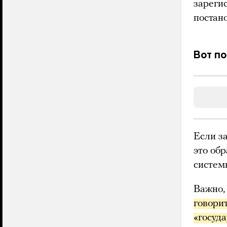
зареги
постан
Вот п
Если з
это об
систем
Важно,
говорит
«госуд