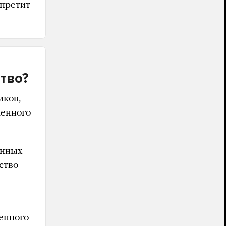
претит
тво?
иков,
менного
енных
ство
енного