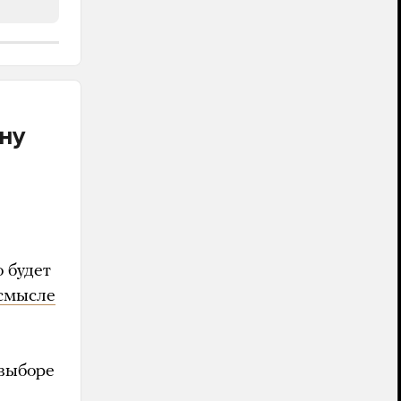
яну
 будет
 смысле
 выборе