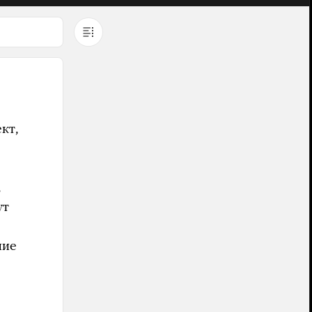
кт,
,
ут
ние