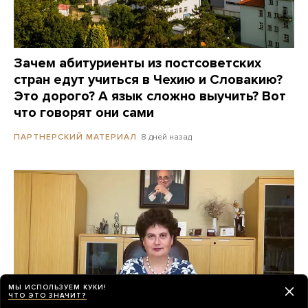
Зачем абитуриенты из постсоветских
стран едут учиться в Чехию и Словакию?
Это дорого? А язык сложно выучить? Вот
что говорят они сами
8 дней назад
ПАРТНЕРСКИЙ МАТЕРИАЛ
МЫ ИСПОЛЬЗУЕМ КУКИ!
ЧТО ЭТО ЗНАЧИТ?