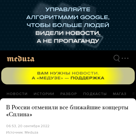
Перейти
к
материалам
НОВОСТИ
ИСТОРИИ
РАЗБОР
ПОДКАСТЫ
МАГАЗ
П
В России отменили все ближайшие концерты
«Сплина»
06:53, 20 сентября 2022
Источник:
Meduza