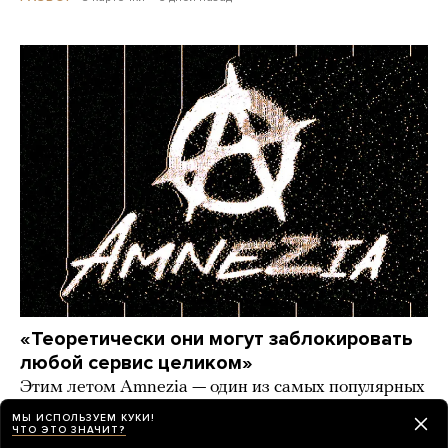
«Теоретически они могут заблокировать
любой сервис целиком»
Этим летом Amnezia — один из самых популярных
VPN-сервисов у россиян — пережил крупнейшую
МЫ ИСПОЛЬЗУЕМ КУКИ!
атаку, которая длилась полтора месяца. Интервью
ЧТО ЭТО ЗНАЧИТ?