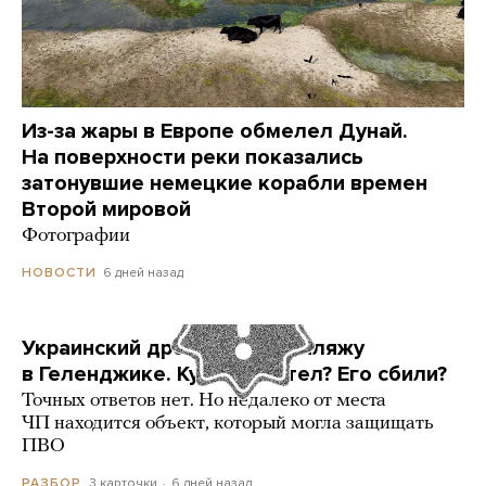
Из-за жары в Европе обмелел Дунай.
На поверхности реки показались
затонувшие немецкие корабли времен
Второй мировой
Фотографии
6 дней назад
НОВОСТИ
Украинский дрон попал по пляжу
в Геленджике. Куда он летел? Его сбили?
Точных ответов нет. Но недалеко от места
ЧП находится объект, который могла защищать
ПВО
3 карточки
6 дней назад
РАЗБОР