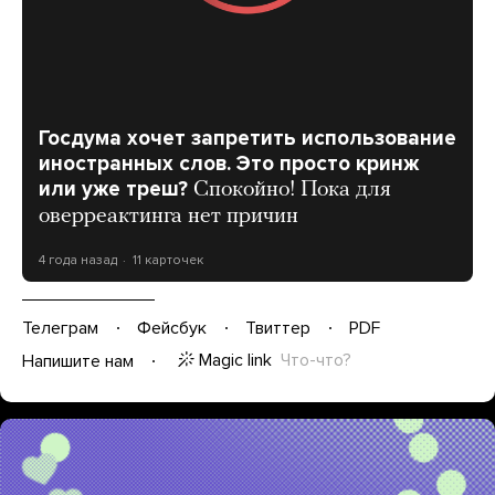
Госдума хочет запретить использование
иностранных слов. Это просто кринж
или уже треш?
Спокойно! Пока для
оверреактинга нет причин
4 года назад
11 карточек
Телеграм
Фейсбук
Твиттер
PDF
Magic link
Что-что?
Напишите нам