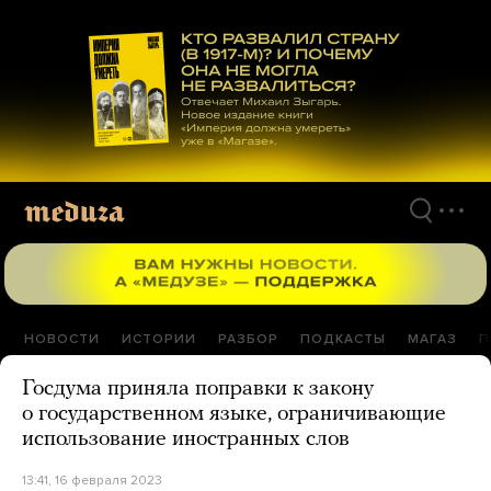
Перейти
к
материалам
НОВОСТИ
ИСТОРИИ
РАЗБОР
ПОДКАСТЫ
МАГАЗ
П
Госдума приняла поправки к закону
о государственном языке, ограничивающие
использование иностранных слов
13:41, 16 февраля 2023