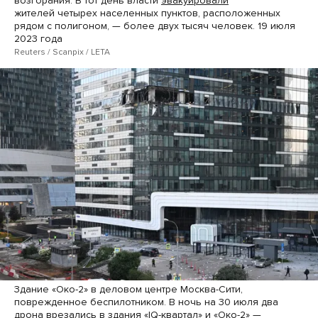
возгорания. В тот день власти
эвакуировали
жителей четырех населенных пунктов, расположенных
рядом с полигоном, — более двух тысяч человек. 19 июля
2023 года
Reuters / Scanpix / LETA
Здание «Око-2» в деловом центре Москва-Сити,
поврежденное беспилотником. В ночь на 30 июля два
дрона
врезались
в здания «IQ-квартал» и «Око-2» —