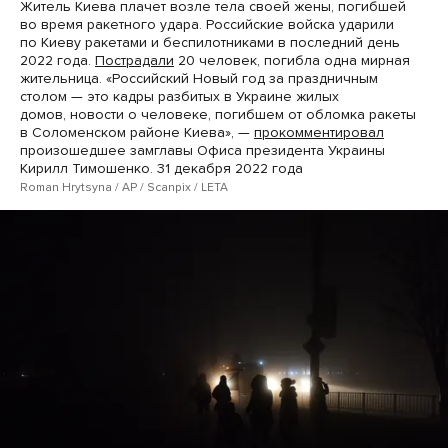
Житель Киева плачет возле тела своей жены, погибшей
во время ракетного удара. Российские войска ударили
по Киеву ракетами и беспилотниками в последний день
2022 года.
Пострадали
20 человек, погибла одна мирная
жительница. «Российский Новый год за праздничным
столом — это кадры разбитых в Украине жилых
домов, новости о человеке, погибшем от обломка ракеты
в Соломенском районе Киева», —
прокомментировал
произошедшее замглавы Офиса президента Украины
Кирилл Тимошенко. 31 декабря 2022 года
Roman Hrytsyna / AP / Scanpix / LETA