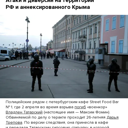
Атаки и диверсии на территории
РФ и аннексированного Крыма
Полицейские рядом с петербургским кафе Street Food Bar
№ 1, где 2 апреля во время взрыва
погиб
«военкор»
Владлен Татарский
(настоящее имя — Максим Фомин).
Обвиняемой по делу о теракте проходит 26-летняя
Дарья
Трепова
. По версии следствия, она принесла в кафе
и передала Татарскому гипсовую статуэтку, в которой