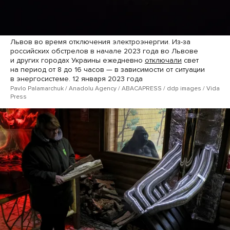
Львов во время отключения электроэнергии. Из-за
российских обстрелов в начале 2023 года во Львове
и других городах Украины ежедневно
отключали
свет
на период от 8 до 16 часов — в зависимости от ситуации
в энергосистеме. 12 января 2023 года
Pavlo Palamarchuk / Anadolu Agency / ABACAPRESS / ddp images / Vida
Press