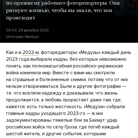
по-прежнему работают фоторепортеры. Они
рискуют жизнью, чтобы вы знали, что там
происходит
05:00, 29 декабря 2023
Источник:
Meduza
Как и в
2022-м
, фоторедакторы «Медузы» каждый день
2023 года выбирали кадры, без которых невозможно
понять, как полномасштабная российско-украинская
война изменила мир. Вместе с вами мы смотрели
на страшные и болезненные снимки, потому что от них
нельзя отворачиваться. Были и другие фотографии —
те, что вселяли надежду и доказывали, что жизнь
продолжается, а любовь прорастает даже там, где,
кажется, есть только жестокость. «Медуза» собрала
главные кадры уходящего 2023-го — в них
задокументированы тяжелые бои за Бахмут, удар
российских войск по селу Гроза, где погиб каждый
шестой житель, и другие события, которыми