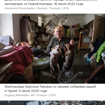
километрах от Новой Каховки. 16 июня 2023 года
Alexander Ermochenko / Reuters / Scanpix / LETA
Жительница Херсона Татьяна со своими собаками Цацой
и Чуней. 6 июня 2023 года
Evgeniy Maloletka / AP / Scanpix / LETA