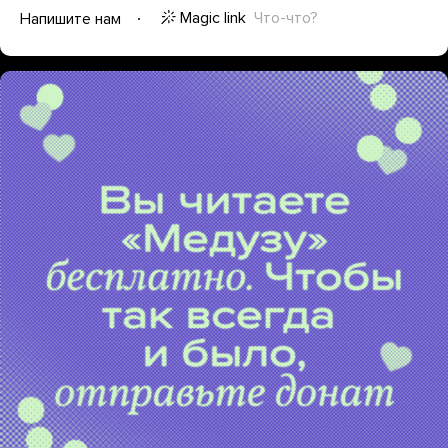
Magic link
Что-что?
Напишите нам