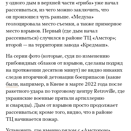
у одного дым в верхней части «гриба» уже начал
рассеиваться, из чего можно заключить, что
он произошел чуть раньше. «Медуза»
геолоцировала место съемки, а также примерное
место взрывов. Первый (где дым начал
рассеиваться) случился в районе ТЦ «Амстор»;
второй — на территории завода «Кредмаш».
На серии фото (которые, судя по изменению
грибовидных облаков от взрывов, сделаны подряд
на протяжении десятков минут) не видно никаких
следов вторичной детонации боеприпасов (какие
были
, например, в Киеве в марте 2022 года после
ракетного удара по торговому центру Retroville, где
украинские военные прятали артиллерию
и снаряды). Дым от взрывов просто продолжает
рассеиваться; кроме того, видно, что в районе
ТЦ начинается пожар.
Установить, где именно рядом с «Амстором»