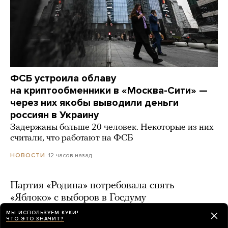
ФСБ устроила облаву
на криптообменники в «Москва-Сити» —
через них якобы выводили деньги
россиян в Украину
Задержаны больше 20 человек. Некоторые из них
считали, что работают на ФСБ
12 часов назад
НОВОСТИ
Партия «Родина» потребовала снять
«Яблоко» с выборов в Госдуму
МЫ ИСПОЛЬЗУЕМ КУКИ!
13 часов назад
ЧТО ЭТО ЗНАЧИТ?