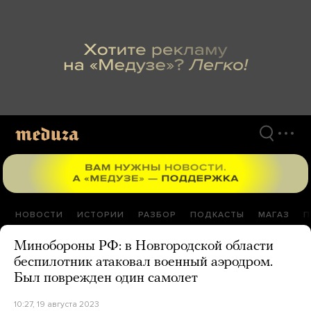
Перейти
к
материалам
НОВОСТИ
ИСТОРИИ
РАЗБОР
ПОДКАСТЫ
МАГАЗ
П
Минобороны РФ: в Новгородской области
беспилотник атаковал военный аэродром.
Был поврежден один самолет
10:27, 19 августа 2023