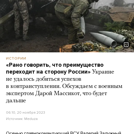
ИСТОРИИ
«Рано говорить, что преимущество
переходит на сторону России»
Украине
не удалось добиться успехов
в контранступлении. Обсуждаем с военным
экспертом Дарой Массикот, что будет
дальше
06:10, 20 ноября 2023
Источник:
Meduza
Осенью главнокомандующий ВСУ Валерий Залужный