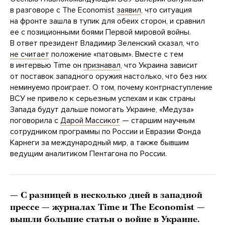
в разговоре с The Economist
заявил
, что ситуация
на фронте зашла в тупик для обеих сторон, и сравнил
ее с позиционными боями Первой мировой войны.
В ответ президент Владимир Зеленский сказал, что
не считает
положение «патовым». Вместе с тем
в интервью Time он
признавал
, что Украина зависит
от поставок западного оружия настолько, что без них
неминуемо проиграет. О том, почему контрнаступление
ВСУ не привело к серьезным успехам и как страны
Запада будут дальше помогать Украине, «Медуза»
поговорила с
Дарой Массикот
— старшим научным
сотрудником программы по России и Евразии Фонда
Карнеги за международный мир, а также бывшим
ведущим аналитиком Пентагона по России.
— С разницей в несколько дней в западной
прессе — журналах Time и The Economist —
вышли большие статьи о войне в Украине.