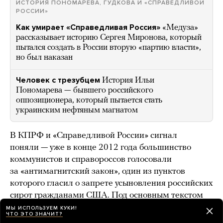
ИСТОРИЯ ПОНОМАРЕВА, ГУДКОВА И «СПРАВЕДЛИВОЙ
РОССИИ»
Как умирает «Справедливая Россия»
«Медуза»
рассказывает историю Сергея Миронова, который
пытался создать в России вторую «партию власти»,
но был наказан
Человек с трезубцем
История Ильи
Пономарева — бывшего российского
оппозиционера, который пытается стать
украинским нефтяным магнатом
В КПРФ и «Справедливой России» сигнал
поняли — уже в конце 2012 года большинство
коммунистов и справороссов голосовали
за «антимагнитский закон», один из пунктов
которого гласил о запрете усыновления российских
сирот гражданами США. Под основным текстом
документа стояли подписи лидеров всех четырех
МЫ ИСПОЛЬЗУЕМ КУКИ!
ЧТО ЭТО ЗНАЧИТ?
парламентских фракций. Так же единодушно