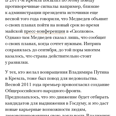
В 2011-м Кремль посылал по этому поводу
противоречивые сигналы: например, близкие
к администрации президента источники еще
весной того года говорили, что Медведев объявит
о своих планах пойти на новый срок во время
майской
пресс-конференции
в «Сколково».
Однако там Медведев сказал лишь, что сообщит
о своих планах, когда сочтет нужным. Интрига
сохранялась до сентября, до той поры многим
казалось, что страна действительно стоит
у развилки.
У тех, кто желал возвращения Владимира Путина
в Кремль, тоже был повод для недовольства.
Весной 2011 года премьер провозгласил создание
Общероссийского народного фронта.
Предполагалось, что это движение будет отбирать
кандидатов для выдвижения в Госдуму, и это даст
новые карьерные возможности людям,
демонстрировавшим свою лояльность Владимиру