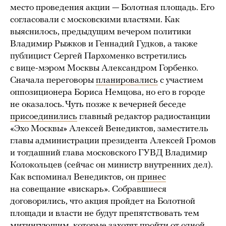
место проведения акции — Болотная площадь. Его
согласовали с московскими властями. Как
выяснилось, предыдущим вечером политики
Владимир Рыжков и Геннадий Гудков, а также
публицист Сергей Пархоменко встретились
с вице-мэром Москвы Александром Горбенко.
Сначала переговоры
планировались
с участием
оппозиционера Бориса Немцова, но его в городе
не оказалось. Чуть позже к вечерней беседе
присоединились
главный редактор радиостанции
«Эхо Москвы» Алексей Венедиктов, заместитель
главы администрации президента Алексей Громов
и тогдашний глава московского ГУВД Владимир
Колокольцев (сейчас он министр внутренних дел).
Как вспоминал Венедиктов, он
принес
на совещание «вискарь». Собравшиеся
договорились, что акция пройдет на Болотной
площади и власти не будут препятствовать тем
митингующим, которые захотят пройти от одной