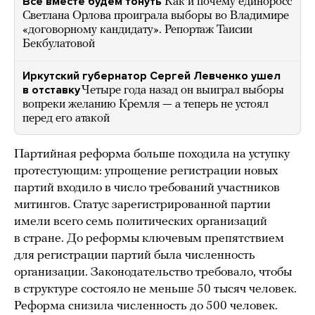
Все вместе будем тонуть
Как и почему единоросс
Светлана Орлова проиграла выборы во Владимире
«договорному кандидату». Репортаж Таисии
Бекбулатовой
Иркутский губернатор Сергей Левченко ушел
в отставку
Четыре года назад он выиграл выборы
вопреки желанию Кремля — а теперь не устоял
перед его атакой
Партийная реформа больше походила на уступку
протестующим: упрощение регистрации новых
партий входило в число требований участников
митингов. Статус зарегистрированной партии
имели всего семь политических организаций
в стране. До реформы ключевым препятствием
для регистрации партий была численность
организации. Законодательство требовало, чтобы
в структуре состояло не меньше 50 тысяч человек.
Реформа снизила численность до 500 человек.