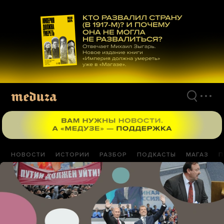
Перейти
к
материалам
НОВОСТИ
ИСТОРИИ
РАЗБОР
ПОДКАСТЫ
МАГАЗ
П