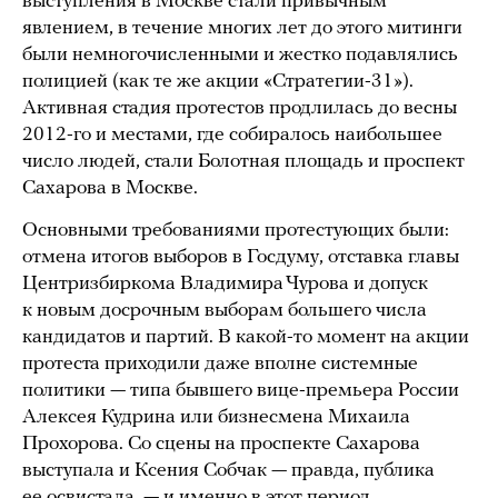
выступления в Москве стали привычным
явлением, в течение многих лет до этого митинги
были немногочисленными и жестко подавлялись
полицией (как те же акции «Стратегии-31»).
Активная стадия протестов продлилась до весны
2012-го и местами, где собиралось наибольшее
число людей, стали Болотная площадь и проспект
Сахарова в Москве.
Основными требованиями протестующих были:
отмена итогов выборов в Госдуму, отставка главы
Центризбиркома Владимира Чурова и допуск
к новым досрочным выборам большего числа
кандидатов и партий. В какой-то момент на акции
протеста приходили даже вполне системные
политики — типа бывшего вице-премьера России
Алексея Кудрина или бизнесмена Михаила
Прохорова. Со сцены на проспекте Сахарова
выступала и Ксения Собчак — правда, публика
ее освистала, — и именно в этот период