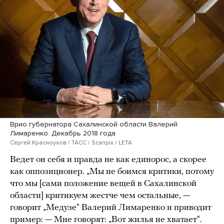
Врио губернатора Сахалинской области Валерий
Лимаренко. Декабрь 2018 года
Сергей Красноухов / ТАСС / Scanpix / LETA
Ведет он себя и правда не как единорос, а скорее
как оппозиционер. „Мы не боимся критики, потому
что мы [сами положение вещей в Сахалинской
области] критикуем жестче чем остальные, —
говорит „Медузе“ Валерий Лимаренко и приводит
пример: — Мне говорят: „Вот жилья не хватает“.