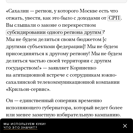
«Сахалин — регион, у которого Москве есть что
отжать, увести, как это было с доходами от
СРП
.
Вы слышали о законе о перекрестном
субсидировании одного региона другим
?
Мы не будем делиться своим бюджетом [с
другими субъектами федерации]! Мы не будем
присоединяться к другому региону! Мы не будем
делиться частью своей территории с другим
государством!» — заявляет Корниенко
на агитационной встрече с сотрудникам южно-
сахалинской телекоммуникационной компании
«Крильон-сервис».
Он — единственный соперник временно
исполняющего губернатора, который ведет более
или менее заметную избирательную кампанию.
Основной лозунг Корниенко — «Сахалинская
МЫ ИСПОЛЬЗУЕМ КУКИ!
ЧТО ЭТО ЗНАЧИТ?
область делиться не будет». Эту фразу можно