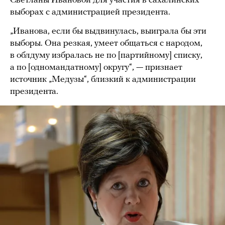
Светланы Ивановой для участия в сахалинских
выборах с администрацией президента.
„Иванова, если бы выдвинулась, выиграла бы эти
выборы. Она резкая, умеет общаться с народом,
в облдуму избралась не по [партийному] списку,
а по [одномандатному] округу“, — признает
источник „Медузы“, близкий к администрации
президента.