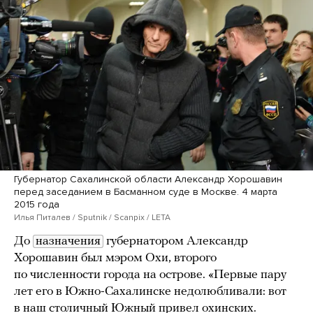
Губернатор Сахалинской области Александр Хорошавин
перед заседанием в Басманном суде в Москве. 4 марта
2015 года
Илья Питалев / Sputnik / Scanpix / LETA
До
назначения
губернатором Александр
Хорошавин был мэром Охи, второго
по численности города на острове. «Первые пару
лет его в Южно-Сахалинске недолюбливали: вот
в наш столичный Южный привел охинских.