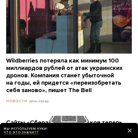
Wildberries потеряла как минимум 100
миллиардов рублей от атак украинских
дронов. Компания станет убыточной
на годы, ей придется «переизобретать
себя заново», пишет The Bell
день назад
НОВОСТИ
Сайты «Сбера» и других банков теперь
можно открыть только в российских
МЫ ИСПОЛЬЗУЕМ КУКИ!
ЧТО ЭТО ЗНАЧИТ?
браузерах. Это опасно? И какой браузер