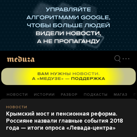
Перейти
к
материалам
НОВОСТИ
ИСТОРИИ
РАЗБОР
ПОДКАСТЫ
МАГАЗ
П
НОВОСТИ
Крымский мост и пенсионная реформа.
Россияне назвали главные события 2018
года — итоги опроса «Левада-центра»