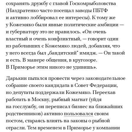
сохранять дружбу с главой Госкомрыболовства
(Наздратенко часто посещал заводы ПБТФ
и активно лоббировал ее интересы). К тому же
у Кожемяко были явные политические амбиции —
и губернатору это не нравилось. «Он очень
властный и очень конфликтный, — говорит один
из работавших с Кожемяко людей, добавляя, что
у него всегда был „бандитский“ имидж. — Он такой
и есть. В манере общения, в кругозоре.
В Приморье этим никого не удивишь».
Дарькин пытался провести через законодательное
собрание своего кандидата в Совет Федерации,
но депутаты поддержали Кожемяко. Переехав
работать в Москву, рыбный магнат (уйдя
на госслужбу, он переписал бизнес на ближайших
родственников) активно
пользовался
своим
постом, стараясь влиять на законы о рыбной
отрасли. Тем временем в Приморье у компании