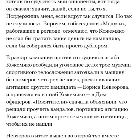
хотели по суду снять мои оппоненты, вот тогда
он сказал: значит, давай, если не ты, то я.
Поддержишь меня, если вдруг так случится. Но так
не случилось». Впрочем, собеседники «Медузы»,
работавшие в регионе, отмечают, что Кожемяко
не стал бы тратить такие деньги на кампанию,
если бы собирался быть просто дублером.
В разгар кампании против сотрудников штаба
Кожемяко
возбудили
уголовное дело: трое мужчин
спортивного телосложения затолкали в машину
без номеров четырех человек, расклеивавших
агитацию другого кандидата — Бориса Невзорова,
и привезли их в штаб Кожемяко — в Дом
офицеров. «Похитители» сначала объяснили, что
решили проучить вандалов, портивших агитацию
Кожемяко, а потом просто съехали из гостиницы,
чтобы их не нашли.
Невзоров в итоге вышел во второй тур вместе