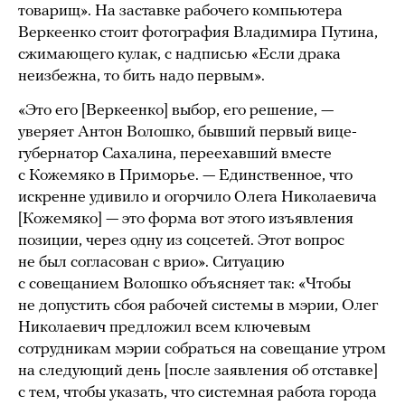
товарищ». На заставке рабочего компьютера
Веркеенко стоит фотография Владимира Путина,
сжимающего кулак, с надписью «Если драка
неизбежна, то бить надо первым».
«Это его [Веркеенко] выбор, его решение, —
уверяет Антон Волошко, бывший первый вице-
губернатор Сахалина, переехавший вместе
с Кожемяко в Приморье. — Единственное, что
искренне удивило и огорчило Олега Николаевича
[Кожемяко] — это форма вот этого изъявления
позиции, через одну из соцсетей. Этот вопрос
не был согласован с врио». Ситуацию
с совещанием Волошко объясняет так: «Чтобы
не допустить сбоя рабочей системы в мэрии, Олег
Николаевич предложил всем ключевым
сотрудникам мэрии собраться на совещание утром
на следующий день [после заявления об отставке]
с тем, чтобы указать, что системная работа города