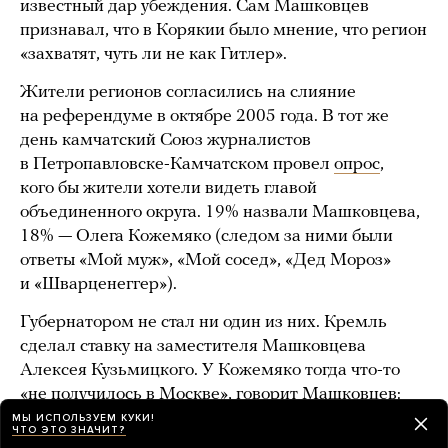
известный дар убеждения. Сам Машковцев
признавал, что в Корякии было мнение, что регион
«захватят, чуть ли не как Гитлер».
Жители регионов согласились на слияние
на референдуме в октябре 2005 года. В тот же
день камчатский Союз журналистов
в Петропавловске-Камчатском провел
опрос
,
кого бы жители хотели видеть главой
объединенного округа. 19% назвали Машковцева,
18% — Олега Кожемяко (следом за ними были
ответы «Мой муж», «Мой сосед», «Дед Мороз»
и «Шварценеггер»).
Губернатором не стал ни один из них. Кремль
сделал ставку на заместителя Машковцева
Алексея Кузьмицкого. У Кожемяко тогда что-то
«не получилось в Москве», говорит Машковцев:
«Мне не докладывали [причин], меня просто
МЫ ИСПОЛЬЗУЕМ КУКИ!
ЧТО ЭТО ЗНАЧИТ?
пригласили тогда в высшие круги и сказали, что