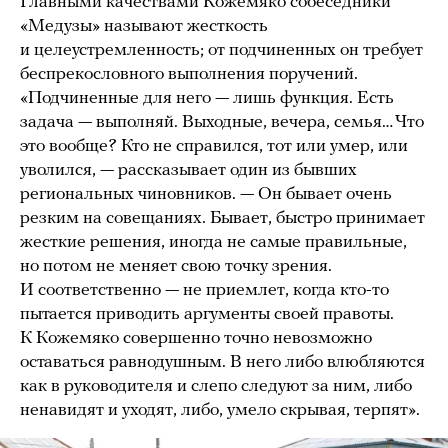
Главными качествами Кожемяко собеседники
«Медузы» называют жесткость
и целеустремленность; от подчиненных он требует
беспрекословного выполнения поручений.
«Подчиненные для него — лишь функция. Есть
задача — выполняй. Выходные, вечера, семья… Что
это вообще? Кто не справился, тот или умер, или
уволился, — рассказывает один из бывших
региональных чиновников. — Он бывает очень
резким на совещаниях. Бывает, быстро принимает
жесткие решения, иногда не самые правильные,
но потом не меняет свою точку зрения.
И соответственно — не приемлет, когда кто-то
пытается приводить аргументы своей правоты.
К Кожемяко совершенно точно невозможно
оставаться равнодушным. В него либо влюбляются
как в руководителя и слепо следуют за ним, либо
ненавидят и уходят, либо, умело скрывая, терпят».