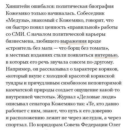
Хинштейн ошибался: политическая биография
Кожемяко только начиналась. Собеседник
«Медузы», знакомый с Кожемяко, говорит, что
он быстро понял ценность «правильной» работы
со СМИ. С началом политической карьеры
бизнесмена, любящего
выражения
вроде
«строитель без мата — что борщ без томата»,
в местных изданиях стали появляться
интервью
,
в которых его речь звучала совсем по-другому.
Например, он рассказывал о характере коряков,
«который вкупе с холодной красотой корякской
тундры и причудливым симбиозом неповторимой
камчатской природы создает ощущение какой-то
внутренней чистоты». Журнал «Деловые люди»
описывал сенатора Кожемяко так: «Те, кто давно
работает с ним, знают, что путь к его доверию
и расположению лежит не через желудок, а через
спортзал. По коридорам Совета Федерации Олег