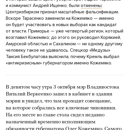
и коммунист Андрей Ищенко, были
отменены
;
Центризбирком признал масштабные фальсификации.
Вскоре Тарасенко заменили на Кожемяко — именно
он будет участвовать в новых выборах как кандидат
от власти. Приморье — уже четвертый регион, который
возглавил Кожемяко; до этого он руководил Корякией,
Амурской областью и Сахалином — ни одному другому
человеку такое не удавалось. Спецкор «Медузы»
Таисия Бекбулатова выяснила, почему Кремль выбрал
«антикризисным» губернатором именно Кожемяко.
В девятом часу утра 3 октября мэр Владивостока
Виталий Веркеенко зашел в кабинет в здании
мэрии и увидел, что там проходит совещание,
на которое собрались все ключевые чиновники.
На его месте во главе стола сидел недавно
назначенный временно исполняющим
обязанности губернатора Олег Кожемяко. Самого