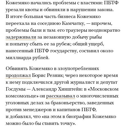
Кожемяко начались проблемы с властями: ПБТФ
урезали квоты и обвиняли в нарушении закона.
В итоге большая часть бизнеса Кожемяко
переехала на соседнюю Камчатку, — впрочем,
проблемы были и там: его траулеры неоднократно
задерживали
за незаконную добычу рыбы
и попытку сбыть ее за рубеж; общий ущерб,
нанесенный ПБТФ государству, составил около
миллиарда рублей.
Обвинять Кожемяко в злоупотреблениях
продолжал
Борис Резник; через некоторое время
к нему подключился другой журналист и депутат
Госдумы — Александр Хинштейн: в «Московском
комсомольце» он
рассказывал
о многочисленных
уголовных делах за браконьерство, заведенных
против менеджеров и капитанов ПБТФ,
и добавлял, что «на этом в биографии Кожемяко
можно было бы ставить точку».