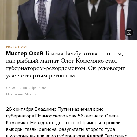
ИСТОРИИ
Мистер Окей
Таисия Бекбулатова — о том,
как рыбный магнат Олег Кожемяко стал
губернатором-рекордсменом. Он руководит
уже четвертым регионом
05:00, 12 октября 2018
Источник:
Meduza
26 сентября Владимир Путин назначил врио
губернатора Приморского края 56-летнего Олега
Кожемяко. Незадолго до этого в Приморье прошли
выборы главы региона: результаты второго тура,
в который вышли врио губернатора Андрей Тарасенко