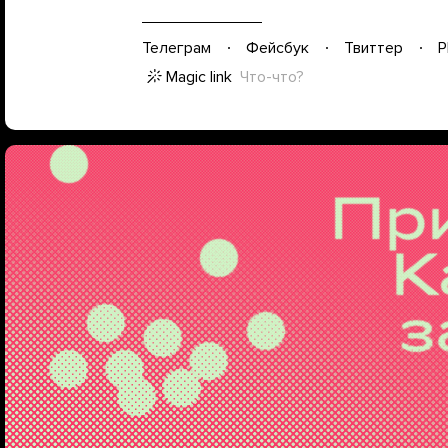
Телеграм
Фейсбук
Твиттер
P
Magic link
Что-что?