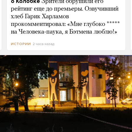
о Колобке
Зрители обрушили его
рейтинг еще до премьеры. Озвучивший
хлеб Гарик Харламов
прокомментировал: «Мне глубоко *****
на Человека-паука, я Бэтмена люблю!»
2 часа назад
ИСТОРИИ