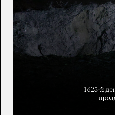
1625-й де
прод