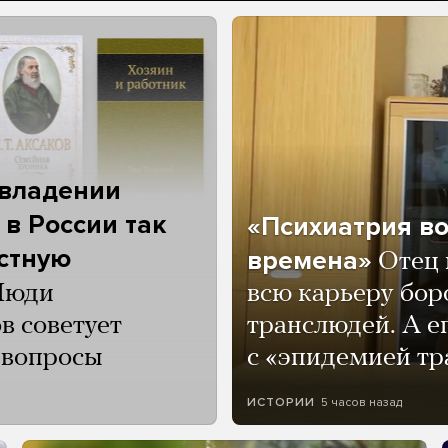
 владении
 в России так
«Психиатрия в
астную
времена»
Отец 
Люди
всю карьеру бор
в советует
транслюдей. А е
и вопросы
с «эпидемией тр
5 часов назад
ИСТОРИИ