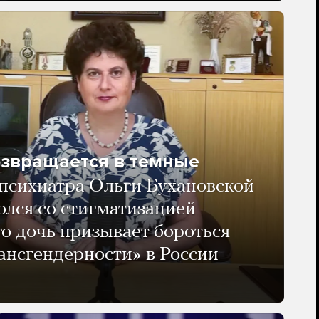
озвращается в темные
психиатра Ольги Бухановской
олся со стигматизацией
го дочь призывает бороться
ансгендерности» в России