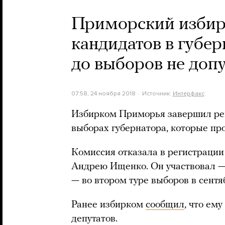
Приморский избир
кандидатов в губе
до выборов не доп
07:58, 24 ноября 2018
Источник:
Интерфакс
Избирком Приморья завершил ре
выборах губернатора, которые про
Комиссия отказала в регистраци
Андрею Ищенко. Он участвовал — 
— во втором туре выборов в сентя
Ранее избирком
сообщил
, что ем
депутатов.