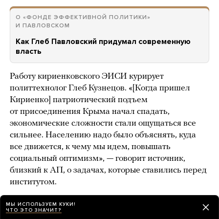
О «ФОНДЕ ЭФФЕКТИВНОЙ ПОЛИТИКИ»
И ПАВЛОВСКОМ
Как Глеб Павловский придумал современную
власть
Работу кириенковского ЭИСИ курирует
политтехнолог Глеб Кузнецов. «[Когда пришел
Кириенко] патриотический подъем
от присоединения Крыма начал спадать,
экономические сложности стали ощущаться все
сильнее. Населению надо было объяснять, куда
все движется, к чему мы идем, повышать
социальный оптимизм», — говорит источник,
близкий к АП, о задачах, которые ставились перед
институтом.
Поиск оптимистичного «образа будущего»
зашел
МЫ ИСПОЛЬЗУЕМ КУКИ!
ЧТО ЭТО ЗНАЧИТ?
в тупик
: летом 2017 года говорить о нем в кругу