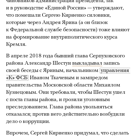
чиновников администрации президента, так
и в руководстве «Единой России» — утверждают,
что помешали Сергею Кириенко силовики,
которые через Андрея Ярина (а он близок
к Федеральной службе безопасности) тоже влияют
на формирование внутриполитического курса
Кремля.
В апреле 2018 года бывший глава Серпуховского
района Александр Шестун
выкладывал
запись
своей беседы с Яриным, начальником
управления 
«К» ФСБ
Иваном Ткачевым и зампредом
правительства Московской области Михаилом
Кузнецовым. Они требовали, чтобы Шестун ушел
с поста главы района, и грозили уголовным
преследованием. Глава района увольняться
отказался; против него действительно возбудили
дело о коррупции.
Впрочем, Сергей Кириенко придумал, что сделать