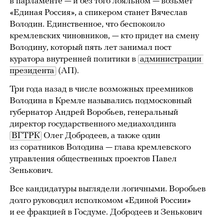
в парламенте — и без того лояльном — возьмет
«Единая Россия», а спикером станет Вячеслав
Володин. Единственное, что беспокоило
кремлевских чиновников, — кто придет на смену
Володину, который пять лет занимал пост
куратора внутренней политики в
администрации 
президента
(АП).
Три года назад в числе возможных преемников
Володина в Кремле назывались подмосковный
губернатор Андрей Воробьев, генеральный
директор государственного медиахолдинга
ВГТРК
Олег Добродеев, а также один
из соратников Володина — глава кремлевского
управления общественных проектов Павел
Зенькович.
Все кандидатуры выглядели логичными. Воробьев
долго руководил исполкомом «Единой России»
и ее фракцией в Госдуме. Добродеев и Зенькович