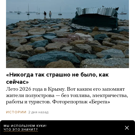
«Никогда так страшно не было, как
сейчас»
Лето 2026 года в Крыму. Вот каким его запомнят
жители полуострова — без топлива, электричества,
работы и туристов. Фоторепортаж «Берега»
2 дня назад
ИСТОРИИ
МЫ ИСПОЛЬЗУЕМ КУКИ!
«Россия-24» обратилась в прокуратуру
ЧТО ЭТО ЗНАЧИТ?