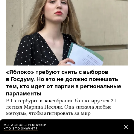
«Яблоко» требуют снять с выборов
в Госдуму. Но это не должно помешать
тем, кто идет от партии в региональные
парламенты
В Петербурге в заксобрание баллотируется 21-
летняя Марина Песляк. Она «искала любые
методы», чтобы агитировать за мир
8 часов назад
ИСТОРИИ
МЫ ИСПОЛЬЗУЕМ КУКИ!
ЧТО ЭТО ЗНАЧИТ?