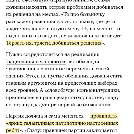
ждать ежегодную «Прямую линию», а сами
должны находить острые проблемы и добиваться
их решения на местах. «То про больничку
расскажут развалившуюся, то школу, где дети
ходят чуть ли не в пятую смену. Ну на местах-то
вы должны это видеть, если чиновники не видят.
Терзать их, трясти, добиваться решения
».
Нужно сосредоточиться на реализации
национальных проектов
, «чтобы люди
чувствовали позитивные перемены в своей
жизни». Это, а не пустые обещания должны стать
главным аргументом на предстоящих выборах
всех уровней. А «словоблуды, конъюнктурщики,
приставшие к правящему статусу партии, сдадут
ее, страну сдадут при первой возможности».
Партия должна и сама меняться —
продвигать 
«ярких талантливых патриотично настроенных 
ребят
». «Статус правящей партии заключается