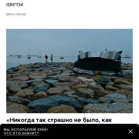
цветы
день назад
«Никогда так страшно не было, как
сейчас»
МЫ ИСПОЛЬЗУЕМ КУКИ!
ЧТО ЭТО ЗНАЧИТ?
Лето 2026 года в Крыму. Вот каким его запомнят