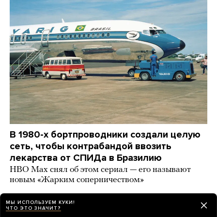
В 1980-х бортпроводники создали целую
сеть, чтобы контрабандой ввозить
лекарства от СПИДа в Бразилию
HBO Max снял об этом сериал — его называют
новым «Жарким соперничеством»
24 минуты назад
ИСТОРИИ
МЫ ИСПОЛЬЗУЕМ КУКИ!
ЧТО ЭТО ЗНАЧИТ?