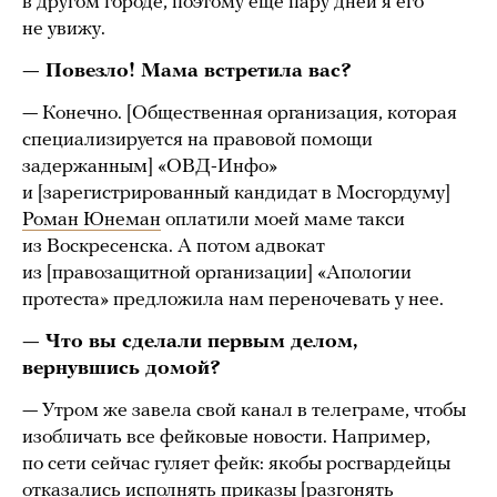
в другом городе, поэтому еще пару дней я его
не увижу.
— Повезло! Мама встретила вас?
— Конечно. [Общественная организация, которая
специализируется на правовой помощи
задержанным] «ОВД-Инфо»
и [зарегистрированный кандидат в Мосгордуму]
Роман Юнеман
оплатили моей маме такси
из Воскресенска. А потом адвокат
из [правозащитной организации] «Апологии
протеста» предложила нам переночевать у нее.
— Что вы сделали первым делом,
вернувшись домой?
— Утром же завела свой канал в телеграме, чтобы
изобличать все фейковые новости. Например,
по сети сейчас гуляет фейк: якобы росгвардейцы
отказались исполнять приказы [разгонять