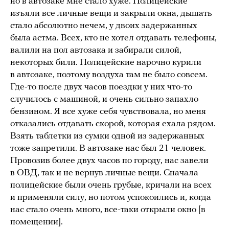
но в автозаке мне стало хуже. Полицейские
изъяли все личные вещи и закрыли окна, дышать
стало абсолютно нечем, у двоих задержанных
была астма. Всех, кто не хотел отдавать телефоны,
валили на пол автозака и забирали силой,
некоторых били. Полицейские нарочно курили
в автозаке, поэтому воздуха там не было совсем.
Где-то после двух часов поездки у них что-то
случилось с машиной, и очень сильно запахло
бензином. Я все хуже себя чувствовала, но меня
отказались отдавать скорой, которая ехала рядом.
Взять таблетки из сумки одной из задержанных
тоже запретили. В автозаке нас был 21 человек.
Провозив более двух часов по городу, нас завели
в ОВД, так и не вернув личные вещи. Сначала
полицейские были очень грубые, кричали на всех
и применяли силу, но потом успокоились и, когда
нас стало очень много, все-таки открыли окно [в
помещении].