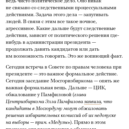
ведь чисто политическое дело. Оно никак
не связано со следственными процессуальными
действиями. Задача этого дела — запугивать
людей. В связи с этим все такое ночное,
агрессивное. Какие дальше будут следственные
действия, зависит от политического решения где-
нибудь в администрации президента —
продолжать давить кандидатов или дать
им возможность говорить. Это же вопиющий факт.
Сегодня встреча в Совете по правам человека при
президенте — это важное формальное действие.
Сегодня заседание Мосгоризбиркома — опять же
важная формальная вещь. Дальше — ЦИК,
обжалование у Памфиловой (
глава
Центризбиркома Элла Памфилова
заявила
, что
кандидаты в Мосгордуму могут обжаловать
решения избирательных комиссий об их недопуске
на выборы — прим. «Медузы»
). Прямо в этом