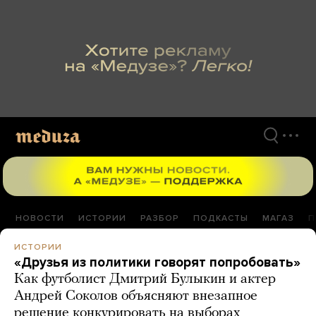
Перейти
к
материалам
НОВОСТИ
ИСТОРИИ
РАЗБОР
ПОДКАСТЫ
МАГАЗ
П
ИСТОРИИ
«Друзья из политики говорят попробовать»
Как футболист Дмитрий Булыкин и актер
Андрей Соколов объясняют внезапное
решение конкурировать на выборах