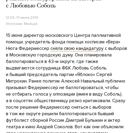
с Любовью Соболь
12:59, 17 июня 2019
Источник:
Meduza
15 июня директор московского Центра паллиативной
помощи, учредитель фонда помощи хосписам «Вера»
Нюта Федермессер
сняла свою кандидатуру
с выборов
в Московскую городскую думу. Она планировала
баллотироваться в 43-м округе, где также
выдвигаются сотрудница ФБК Любовь Соболь
и бывший председатель партии «Яблоко» Сергей
Митрохин. Ранее политик Алексей Навальный публично
призывал Федермессер не баллотироваться, чтобы
не отбирать голоса у оппозиции (имея в виду Соболь),
а в соцсетях общественницу резко критиковали. Сразу
после решения Федермессер сняться с выборов
в том же округе решили баллотироваться бывший
футболист сборной России Дмитрий Булыкин и актер
театра и кино Андрей Соколов. Вот как они объяснили