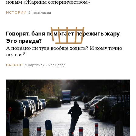
новым «Жарким соперничеством»
2 часа назад
ИСТОРИИ
Говорят, баня помогает пережить жару.
Это правда?
А полезно ли туда вообще ходить? И кому точно
нельзя?
9 карточек
час назад
РАЗБОР