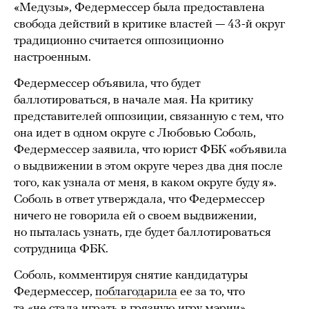
«Медузы», Федермессер была предоставлена
свобода действий в критике властей — 43-й округ
традиционно считается оппозиционно
настроенным.
Федермессер объявила, что будет
баллотироваться, в начале мая. На критику
представителей оппозиции, связанную с тем, что
она идет в одном округе с Любовью Соболь,
Федермессер заявила, что юрист ФБК «объявила
о выдвижении в этом округе через два дня после
того, как узнала от меня, в каком округе буду я».
Соболь в ответ утверждала, что Федермессер
ничего не говорила ей о своем выдвижении,
но пыталась узнать, где будет баллотироваться
сотрудница ФБК.
Соболь, комментируя снятие кандидатуры
Федермессер,
поблагодарила
ее за то, что
та «не стала играть в грязную игру мэрии».