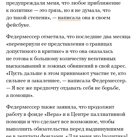
предупреждали меня, что любое приближение
к политике — это грязь, но я не думала, что
до такой степени», —
написала
она в своем
фейсбуке.
Федермессер отметила, что последние два месяца
«перевернули ее представления о границах
допустимого в критике» и что она оказалась
не готова к большому количеству негативных
высказываний и ложных обвинений в свой адрес.
«Пусть дальше в этом принимают участие те, кто
сильнее и закаленнее, — написала Федермессер.
— Я все же предпочту отдавать себя не борьбе,
а помощи».
Федермессер также заявила, что продолжит
работу в фонде «Вера» и в Центре паллиативной
помощи и что сделает все возможное, чтобы
выполнить обязательства перед выдвинувшими
ее в депутаты фондами. «Для меня это [политика]