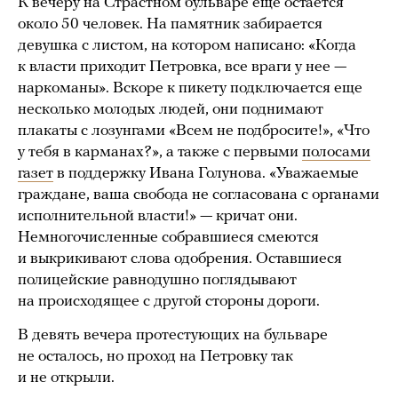
К вечеру на Страстном бульваре еще остается
около 50 человек. На памятник забирается
девушка с листом, на котором написано: «Когда
к власти приходит Петровка, все враги у нее —
наркоманы». Вскоре к пикету подключается еще
несколько молодых людей, они поднимают
плакаты с лозунгами «Всем не подбросите!», «Что
у тебя в карманах?», а также с первыми
полосами
газет
в поддержку Ивана Голунова. «Уважаемые
граждане, ваша свобода не согласована с органами
исполнительной власти!» — кричат они.
Немногочисленные собравшиеся смеются
и выкрикивают слова одобрения. Оставшиеся
полицейские равнодушно поглядывают
на происходящее с другой стороны дороги.
В девять вечера протестующих на бульваре
не осталось, но проход на Петровку так
и не открыли.