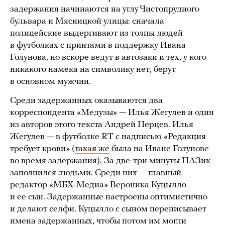
задержания начинаются на углу Чистопрудного
бульвара и Мясницкой улицы: сначала
полицейские выдергивают из толпы людей
в футболках с принтами в поддержку Ивана
Голунова, но вскоре ведут в автозаки и тех, у кого
никакого намека на символику нет, берут
в основном мужчин.
Среди задержанных оказываются два
корреспондента «Медузы» — Илья Жегулев и один
из авторов этого текста Андрей Перцев. Илья
Жегулев — в футболке RT с надписью «Редакция
требует крови» (
такая же
была на Иване Голунове
во время задержания). За две-три минуты ПАЗик
заполнился людьми. Среди них — главный
редактор «МБХ-Медиа» Вероника Куцылло
и ее сын. Задержанные настроены оптимистично
и делают селфи. Куцылло с сыном переписывает
имена задержанных, чтобы потом им могли