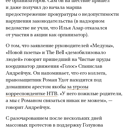
ее организаторов. Сам он на шествие пришел
и даже получил до начала марша
предостережение прокуратуры о недопустимости
нарушения законодательства (в надзорном
ведомстве не учли, что Илья Азар отказался
от участия в акции как организатор).
О том, что заявление руководителей «Медузы»,
«Новой газеты» и The Bell «демобилизовало
людей» говорит пришедший на Чистые пруды
координатор движения «Голос» Станислав
Андрейчук. Он напоминает, что его коллега,
правозащитник Роман Удот находится под
домашним арестом якобы
за угрозы
корреспондентке НТВ
. «У него пожилые родители,
а мы с Романом связаться никак не можем», —
говорит Андрейчук.
С разочарованием после нескольких дней
массовых протестов в поддержку Голунова