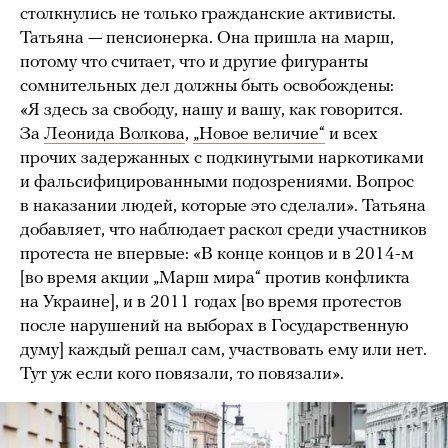
столкнулись не только гражданские активисты.
Татьяна — пенсионерка. Она пришла на марш,
потому что считает, что и другие фигуранты
сомнительных дел должны быть освобождены:
«Я здесь за свободу, нашу и вашу, как говорится.
За
Леонида Волкова
,
„Новое величие“
и всех
прочих задержанных с подкинутыми наркотиками
и фальсифицированными подозрениями. Вопрос
в наказании людей, которые это сделали». Татьяна
добавляет, что наблюдает раскол среди участников
протеста не впервые: «В конце концов и в 2014-м
[во время акции „Марш мира“ против конфликта
на Украине], и в 2011 годах [во время протестов
после нарушений на выборах в Государственную
думу] каждый решал сам, участвовать ему или нет.
Тут уж если кого повязали, то повязали».