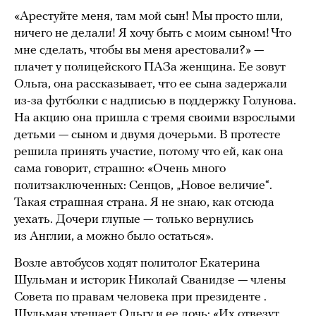
«Арестуйте меня, там мой сын! Мы просто шли,
ничего не делали! Я хочу быть с моим сыном! Что
мне сделать, чтобы вы меня арестовали?» —
плачет у полицейского ПАЗа женщина. Ее зовут
Ольга, она рассказывает, что ее сына задержали
из-за футболки с надписью в поддержку Голунова.
На акцию она пришла с тремя своими взрослыми
детьми — сыном и двумя дочерьми. В протесте
решила принять участие, потому что ей, как она
сама говорит, страшно: «Очень много
политзаключенных: Сенцов, „Новое величие“.
Такая страшная страна. Я не знаю, как отсюда
уехать. Дочери глупые — только вернулись
из Англии, а можно было остаться».
Возле автобусов ходят политолог Екатерина
Шульман и историк Николай Сванидзе — члены
Совета по правам человека при президенте .
Шульман утешает Ольгу и ее дочь: «Их отвезут