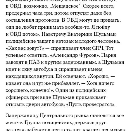
в ОВД, возможно, „Мещанское“. Скорее всего,
продержат часа три, потом отпустят даже без
составления протокола. В ОВД могут не принять,
они не любят принимать вообще-то. Я пойду
к ОВД потом». Навстречу Екатерине Шульман
полицейские тащат в автозак молодого человека.
«Как вас зовут?» — спрашивает член СПЧ. Тот
успевает ответить: «Александр Фурсов». Парня
заводят в ПАЗ к другим задержанным, а Шульман
идет к окну автобуса и спрашивает имена
находящихся внутри. Ей отвечают. «Хорошо, —
кивает она и тут же прибавляет: — Хотя ничего
хорошего, конечно!». Один из полицейских
офицеров при виде Шульман приказывает
открыть двери автобусов: «Пусть проветрятся».
Задержания у Центрального рынка становятся все
жестче. Группа полицейских, держась друг
за друга, забегает в центр толпы, хватает несколько