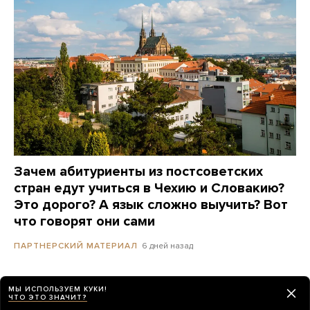
Зачем абитуриенты из постсоветских
стран едут учиться в Чехию и Словакию?
Это дорого? А язык сложно выучить? Вот
что говорят они сами
6 дней назад
ПАРТНЕРСКИЙ МАТЕРИАЛ
«ВЧК-ОГПУ»: в Москве прошли секретные
МЫ ИСПОЛЬЗУЕМ КУКИ!
ЧТО ЭТО ЗНАЧИТ?
похороны генерал-майора. Возможно,