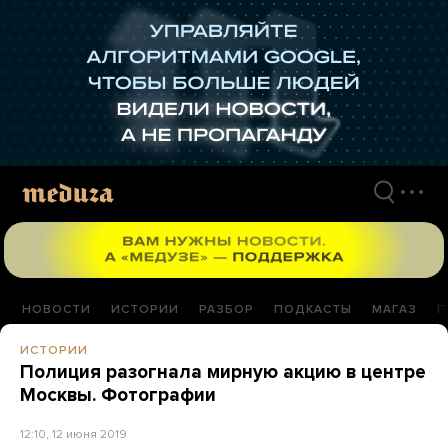
Перейти
к
материалам
НОВОСТИ
ИСТОРИИ
РАЗБОР
ПОДКАСТЫ
МАГАЗ
П
ИСТОРИИ
Полиция разогнала мирную акцию в центре
Москвы. Фотографии
12:10, 12 июня 2019