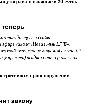
й утвердил наказание в 20 суток
 теперь
открытом доступе на сайте
м эфире канала «Навальный LIVE»,
ого грабежа», транслируемой с 7 час. 00
скому времени) неоднократно [призывал
истративном правонарушении
чит закону