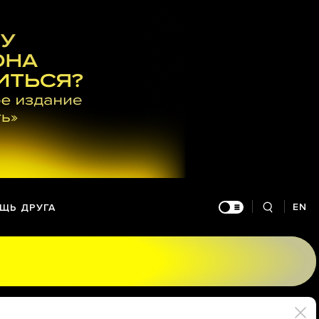
EN
ЩЬ ДРУГА