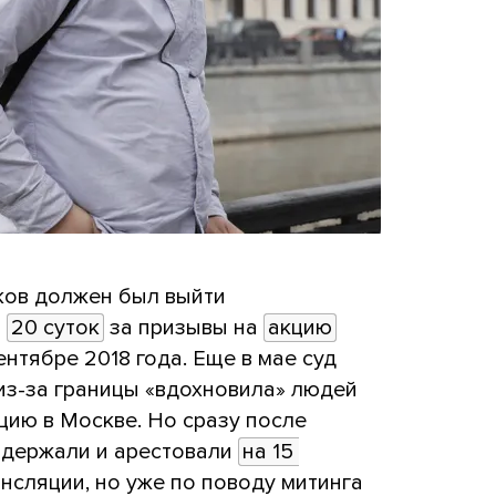
ков должен был выйти
л
20 суток
за призывы на
акцию
нтябре 2018 года. Еще в мае суд
из-за границы «вдохновила» людей
цию в Москве. Но сразу после
адержали и арестовали
на 15 
нсляции, но уже по поводу митинга