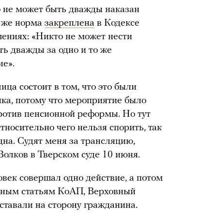
 не может быть дважды наказан
а же норма
закреплена
в Кодексе
ениях: «Никто не может нести
ь дважды за одно и то же
е».
ица состоит в том, что это были
ика, потому что мероприятие было
ротив пенсионной реформы. Но тут
Относительно чего нельзя спорить, так
одна. Судят меня за трансляцию,
олков в Тверском суде 10 июня.
овек совершал одно действие, а потом
чным статьям КоАП, Верховный
ставали на сторону гражданина.