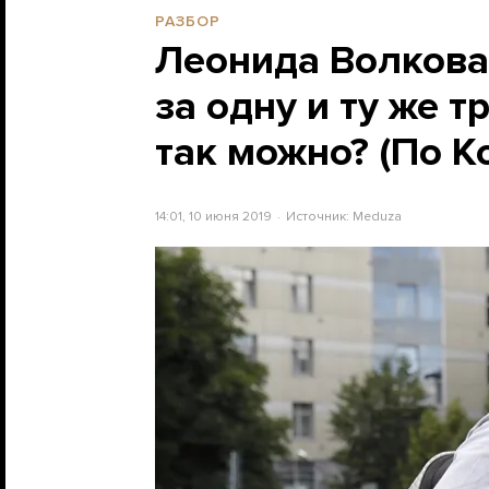
РАЗБОР
Леонида Волкова
за одну и ту же 
так можно? (По К
14:01, 10 июня 2019
Источник:
Meduza