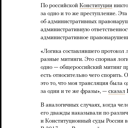
По российской
Конституции
никто
за одно и то же преступление. Эт
об административных правонаруш
административную ответственност
административное правонарушени
«Логика составлявшего протокол л
разные митинги. Это спорная лог
одно — общероссийский митинг п
есть относительно чего спорить. 
это то, что моя трансляция была 
за одни и те же фразы», —
сказал
В
В аналогичных случаях, когда чел
его дважды наказывали по разли
и Конституционный суды России в