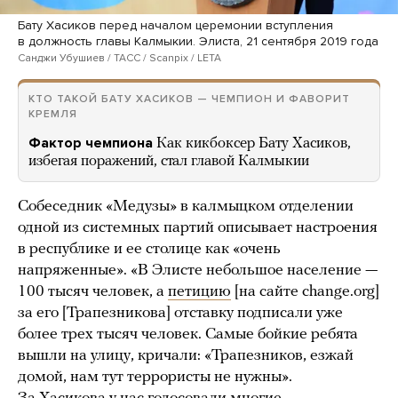
Бату Хасиков перед началом церемонии вступления
в должность главы Калмыкии. Элиста, 21 сентября 2019 года
Санджи Убушиев / ТАСС / Scanpix / LETA
КТО ТАКОЙ БАТУ ХАСИКОВ — ЧЕМПИОН И ФАВОРИТ
КРЕМЛЯ
Фактор чемпиона
Как кикбоксер Бату Хасиков,
избегая поражений, стал главой Калмыкии
Собеседник «Медузы» в калмыцком отделении
одной из системных партий описывает настроения
в республике и ее столице как «очень
напряженные». «В Элисте небольшое население —
100 тысяч человек, а
петицию
[на сайте change.org]
за его [Трапезникова] отставку подписали уже
более трех тысяч человек. Самые бойкие ребята
вышли на улицу, кричали: «Трапезников, езжай
домой, нам тут террористы не нужны».