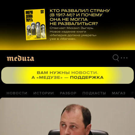
Перейти
к
материалам
НОВОСТИ
ИСТОРИИ
РАЗБОР
ПОДКАСТЫ
МАГАЗ
П