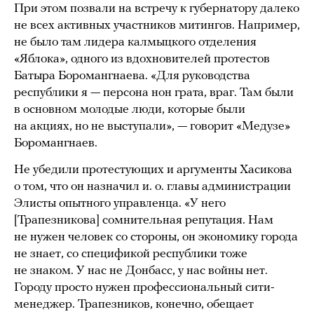
При этом позвали на встречу к губернатору далеко
не всех активных участников митингов. Например,
не было там лидера калмыцкого отделения
«Яблока», одного из вдохновителей протестов
Батыра Боромангнаева. «Для руководства
республики я — персона нон грата, враг. Там были
в основном молодые люди, которые были
на акциях, но не выступали», — говорит «Медузе»
Боромангнаев.
Не убедили протестующих и аргументы Хасикова
о том, что он назначил и. о. главы администрации
Элисты опытного управленца. «У него
[Трапезникова] сомнительная репутация. Нам
не нужен человек со стороны, он экономику города
не знает, со спецификой республики тоже
не знаком. У нас не Донбасс, у нас войны нет.
Городу просто нужен профессиональный сити-
менеджер. Трапезников, конечно, обещает