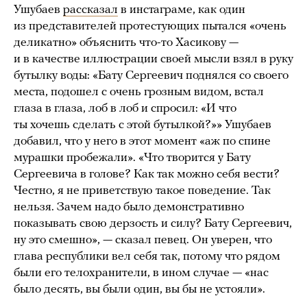
Ушубаев
рассказал
в инстаграме, как один
из представителей протестующих пытался «очень
деликатно» объяснить что-то Хасикову —
и в качестве иллюстрации своей мысли взял в руку
бутылку воды: «Бату Сергеевич поднялся со своего
места, подошел с очень грозным видом, встал
глаза в глаза, лоб в лоб и спросил: «И что
ты хочешь сделать с этой бутылкой?»» Ушубаев
добавил, что у него в этот момент «аж по спине
мурашки пробежали». «Что творится у Бату
Сергеевича в голове? Как так можно себя вести?
Честно, я не приветствую такое поведение. Так
нельзя. Зачем надо было демонстративно
показывать свою дерзость и силу? Бату Сергеевич,
ну это смешно», — сказал певец. Он уверен, что
глава республики вел себя так, потому что рядом
были его телохранители, в ином случае — «нас
было десять, вы были один, вы бы не устояли».