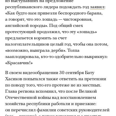
из выступавших на предложение
республиканского лидера подождать год
заявил
:
«Как будто нам привезли беспородного барана,
а говорят, что это лошадь — чистокровная,
английской породы». Под общий смех
протестующий продолжил, что эту «лошадь»
предлагается кормить за счет
налогоплательщиков целый год, чтобы она потом,
«возможно, выиграла дерби». Толпа
зааплодировала, кто-то одобрительно выкрикнул:
«Красавчик!»
В своем видеообращении 30 сентября Бату
Хасиков попытался также ответить на претензии
по поводу того, что его протеже не из местных.
Глава региона вспомнил, что после Великой
Отечественной войны над восстановлением
хозяйства республики работали и приезжие:
он перечислил фамилии советских руководителей