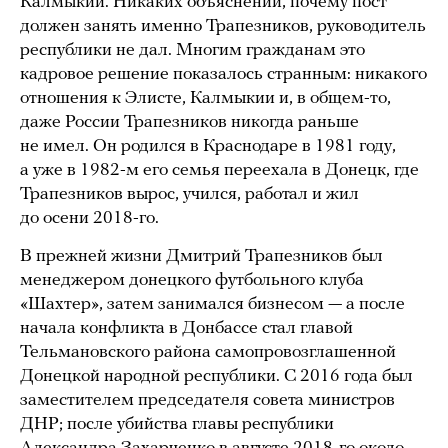
Калмыкии. Никаких объяснений, почему пост
должен занять именно Трапезников, руководитель
республики не дал. Многим гражданам это
кадровое решение показалось странным: никакого
отношения к Элисте, Калмыкии и, в общем-то,
даже России Трапезников никогда раньше
не имел. Он родился в Краснодаре в 1981 году,
а уже в 1982-м его семья переехала в Донецк, где
Трапезников вырос, учился, работал и жил
до осени 2018-го.
В прежней жизни Дмитрий Трапезников был
менеджером донецкого футбольного клуба
«Шахтер», затем занимался бизнесом — а после
начала конфликта в Донбассе стал главой
Тельмановского района самопровозглашенной
Донецкой народной республики. С 2016 года был
заместителем председателя совета министров
ДНР; после убийства главы республики