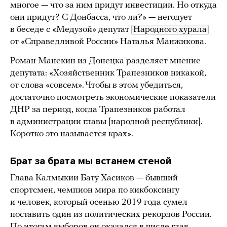
многое — что за ним придут инвестиции. Но откуда
они придут? С Донбасса, что ли?» — негодует
в беседе с «Медузой» депутат
Народного хурала
от «Справедливой России» Наталья Манжикова.
Роман Манекин из Донецка разделяет мнение
депутата: «Хозяйственник Трапезников никакой,
от слова «совсем». Чтобы в этом убедиться,
достаточно посмотреть экономические показатели
ДНР за период, когда Трапезников работал
в администрации главы [народной республики].
Коротко это называется крах».
Брат за брата мы встанем стеной
Глава Калмыкии Бату Хасиков — бывший
спортсмен, чемпион мира по кикбоксингу
и человек, который осенью 2019 года сумел
поставить один из политических рекордов России.
По итогам выборов он оказался в числе глав