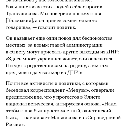
За Хасикова у нас голосовали многие,
большинство из этих людей сейчас против
Трапезникова. Мы поверили новому главе
[Калмыкии], а он привез сомнительного
товарища», — говорит политик.
Он называет еще один повод для беспокойства
местных: за новым главой администрации
в Элисту могут приехать другие выходцы из ДНР:
«Здесь много украинцев живет, они опасаются.
Поедут к родственникам на родину, а им там
предъявят: да у вас мэр из ДНР!»
Почти все активисты и политики, с которыми
беседовал корреспондент «Медузы», отвергали
предположение, что у протестов в Элисте
националистическая, антирусская основа. «Надо,
чтобы глава был просто местный, элистинский
был», — настаивает Манжикова из «Справедливой
России».