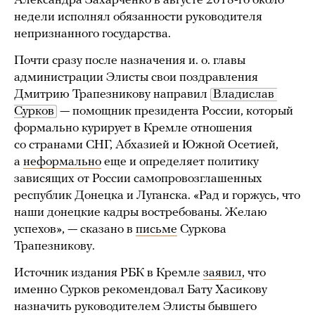
Александра Захарченко в августе 2018-го около
недели исполнял обязанности руководителя
непризнанного государства.
Почти сразу после назначения и. о. главы
администрации Элисты свои поздравления
Дмитрию Трапезникову направил
Владислав 
Сурков
— помощник президента России, который
формально курирует в Кремле отношения
со странами СНГ, Абхазией и Южной Осетией,
а
неформально
еще и определяет политику
зависящих от России самопровозглашенных
республик Донецка и Луганска. «Рад и горжусь, что
наши донецкие кадры востребованы. Желаю
успехов», — сказано в
письме
Суркова
Трапезникову.
Источник издания РБК в Кремле
заявил
, что
именно Сурков рекомендовал Бату Хасикову
назначить руководителем Элисты бывшего