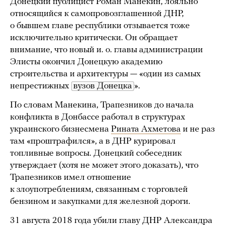
Донецкий публицист Роман Манекин, лояльно
относящийся к самопровозглашенной ДНР,
о бывшем главе республики отзывается тоже
исключительно критически. Он обращает
внимание, что новый и. о. главы администрации
Элисты окончил Донецкую академию
строительства и архитектуры — «один из самых
непрестижных
вузов Донецка
».
По словам Манекина, Трапезников до начала
конфликта в Донбассе работал в структурах
украинского бизнесмена
Рината Ахметова
и не раз
там «проштрафился», а в ДНР курировал
топливные вопросы. Донецкий собеседник
утверждает (хотя не может этого доказать), что
Трапезников имел отношение
к злоупотреблениям, связанным с торговлей
бензином и закупками для железной дороги.
31 августа 2018 года убили главу ДНР Александра