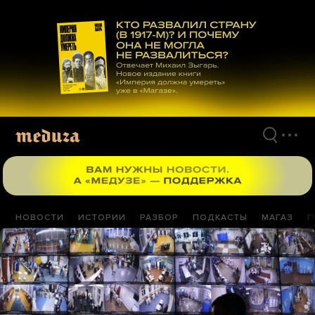
Перейти
к
материалам
НОВОСТИ
ИСТОРИИ
РАЗБОР
ПОДКАСТЫ
МАГАЗ
П