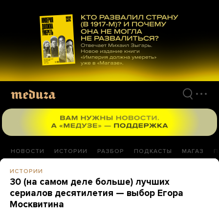
Перейти
к
материалам
НОВОСТИ
ИСТОРИИ
РАЗБОР
ПОДКАСТЫ
МАГАЗ
П
ИСТОРИИ
30 (на самом деле больше) лучших
сериалов десятилетия — выбор Егора
Москвитина