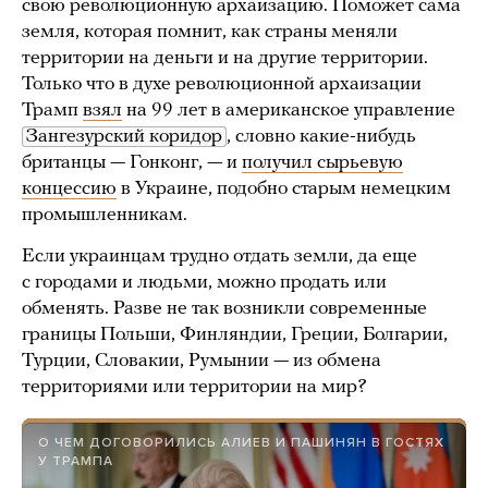
свою революционную архаизацию. Поможет сама
земля, которая помнит, как страны меняли
территории на деньги и на другие территории.
Только что в духе революционной архаизации
Трамп
взял
на 99 лет в американское управление
Зангезурский коридор
, словно какие-нибудь
британцы — Гонконг, — и
получил сырьевую
концессию
в Украине, подобно старым немецким
промышленникам.
Если украинцам трудно отдать земли, да еще
с городами и людьми, можно продать или
обменять. Разве не так возникли современные
границы Польши, Финляндии, Греции, Болгарии,
Турции, Словакии, Румынии — из обмена
территориями или территории на мир?
О ЧЕМ ДОГОВОРИЛИСЬ АЛИЕВ И ПАШИНЯН В ГОСТЯХ
У ТРАМПА