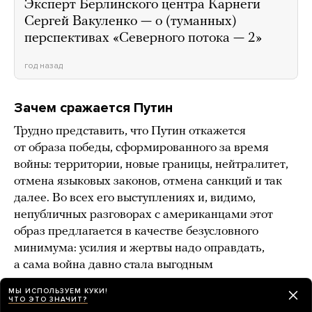
Эксперт Берлинского центра Карнеги
Сергей Вакуленко — о (туманных)
перспективах «Северного потока — 2»
год назад
Зачем сражается Путин
Трудно представить, что Путин откажется
от образа победы, сформированного за время
войны: территории, новые границы, нейтралитет,
отмена языковых законов, отмена санкций и так
далее. Во всех его выступлениях и, видимо,
непубличных разговорах с американцами этот
образ предлагается в качестве безусловного
минимума: усилия и жертвы надо оправдать,
а сама война давно стала выгодным
внутриполитическим активом.
МЫ ИСПОЛЬЗУЕМ КУКИ!
ЧТО ЭТО ЗНАЧИТ?
Но как всякий рискованный актив, он подвержен