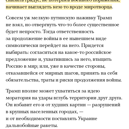
снизить градус, не потерпев военного поражения, 
начинает выглядеть кем-то вроде миротворца
.
Совсем уж мелкую путинскую наживку Трамп
не взял, но отвергнуть что-то более существенное
будет непросто. Тогда ответственность
за продолжение войны в ее нынешнем виде
символически перейдет на него. Придется
выбирать: согласиться на какое-то российское
предложение и, ухватившись за него, втащить
Россию в мир; или, уже в качестве стороны,
отказавшейся от мирных шагов, принять на себя
обязательства, траты и риски продолжения войны.
Трамп вполне может ухватиться за идею
моратория на удары вглубь территории друг друга.
Он избавит его и от худших картин — разрушений
в крупных населенных городах, —
и от необходимости поставлять Украине
дальнобойные ракеты.