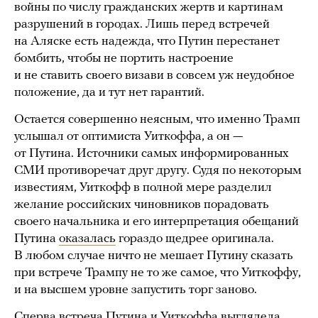
войны по числу гражданских жертв и картинам
разрушений в городах. Лишь перед встречей
на Аляске есть надежда, что Путин перестанет
бомбить, чтобы не портить настроение
и не ставить своего визави в совсем уж неудобное
положение, да и тут нет гарантий.
Остается совершенно неясным, что именно Трамп
услышал от оптимиста Уиткоффа, а он —
от Путина. Источники самых информированных
СМИ противоречат друг другу. Судя по некоторым
известиям, Уиткофф в полной мере разделил
желание российских чиновников порадовать
своего начальника и его интерпретация обещаний
Путина
оказалась
гораздо щедрее оригинала.
В любом случае ничто не мешает Путину сказать
при встрече Трампу не то же самое, что Уиткоффу,
и на высшем уровне запустить торг заново.
Сперва встреча Путина и Уиткоффа выглядела