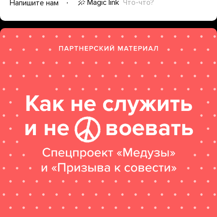
Magic link
Что-что?
Напишите нам