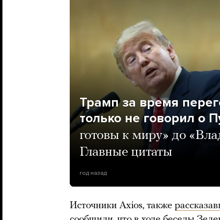
Трамп за время перег
только не говорил о П
готовы к миру» до «Вла
Главные цитаты
год назад
Источники Axios, также
рассказав
сообщили, что в ходе беседы Зел