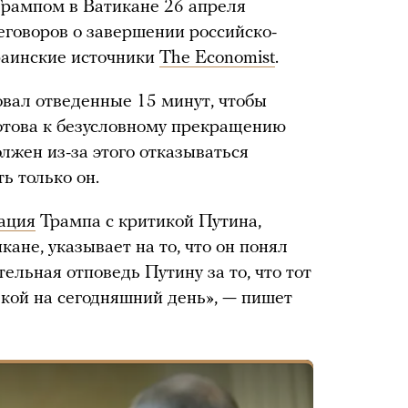
рампом в Ватикане 26 апреля
еговоров о завершении российско-
раинские источники
The Economist
.
овал отведенные 15 минут, чтобы
отова к безусловному прекращению
олжен из-за этого отказываться
ь только он.
ация
Трампа с критикой Путина,
кане, указывает на то, что он понял
ельная отповедь Путину за то, что тот
езкой на сегодняшний день», — пишет