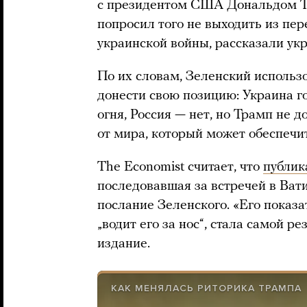
с президентом США Дональдом Т
попросил того не выходить из пер
украинской войны, рассказали ук
По их словам, Зеленский использ
донести свою позицию: Украина г
огня, Россия — нет, но Трамп не д
от мира, который может обеспечит
The Economist считает, что
публик
последовавшая за встречей в Вати
послание Зеленского. «Его показат
„водит его за нос“, стала самой р
издание.
КАК МЕНЯЛАСЬ РИТОРИКА ТРАМПА