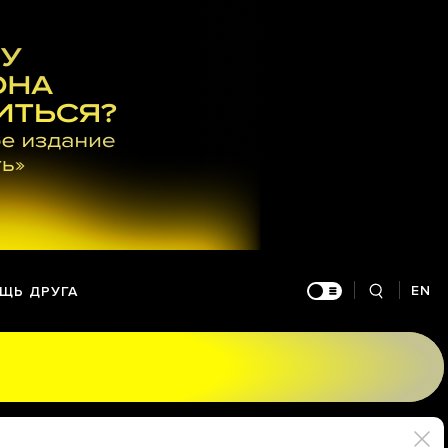
EN
ЩЬ ДРУГА