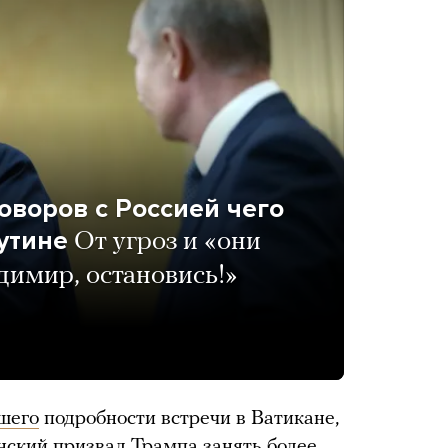
оворов с Россией чего
утине
От угроз и «они
димир, остановись!»
шего
подробности встречи в Ватикане,
енский призвал Трампа занять более