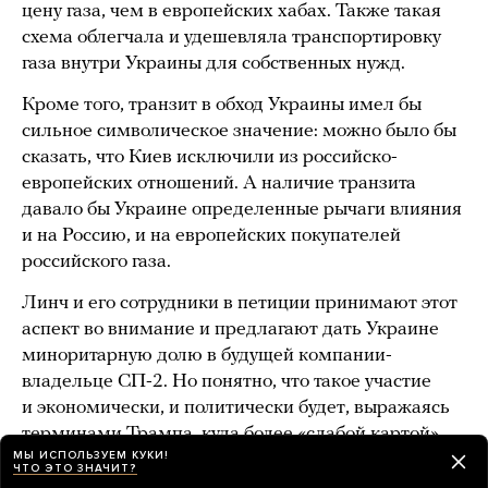
цену газа, чем в европейских хабах. Также такая
схема облегчала и удешевляла транспортировку
газа внутри Украины для собственных нужд.
Кроме того, транзит в обход Украины имел бы
сильное символическое значение: можно было бы
сказать, что Киев исключили из российско-
европейских отношений. А наличие транзита
давало бы Украине определенные рычаги влияния
и на Россию, и на европейских покупателей
российского газа.
Линч и его сотрудники в петиции принимают этот
аспект во внимание и предлагают дать Украине
миноритарную долю в будущей компании-
владельце СП-2. Но понятно, что такое участие
и экономически, и политически будет, выражаясь
терминами Трампа, куда более «слабой картой»,
МЫ ИСПОЛЬЗУЕМ КУКИ!
чем прямой контроль над транзитом через
ЧТО ЭТО ЗНАЧИТ?
украинскую территорию.