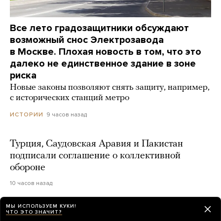
Все лето градозащитники обсуждают
возможный снос Электрозавода
в Москве. Плохая новость в том, что это
далеко не единственное здание в зоне
риска
Новые законы позволяют снять защиту, например,
с исторических станций метро
9 часов назад
ИСТОРИИ
Турция, Саудовская Аравия и Пакистан
подписали соглашение о коллективной
обороне
10 часов назад
МЫ ИСПОЛЬЗУЕМ КУКИ!
Украина атаковала побережье Ялты
ЧТО ЭТО ЗНАЧИТ?