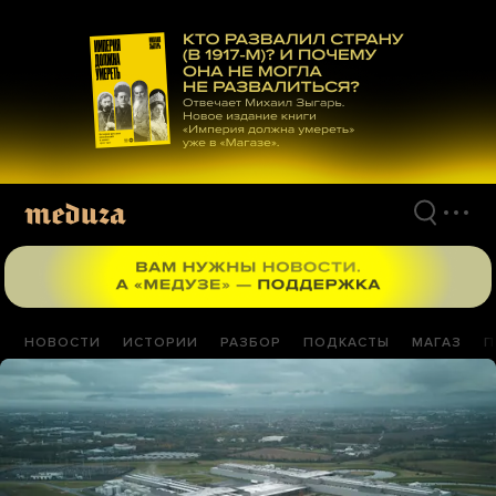
Перейти
к
материалам
НОВОСТИ
ИСТОРИИ
РАЗБОР
ПОДКАСТЫ
МАГАЗ
П