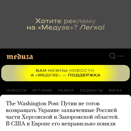
Перейти
к
материалам
НОВОСТИ
ИСТОРИИ
РАЗБОР
ПОДКАСТЫ
МАГАЗ
П
The Washington Post: Путин не готов
возвращать Украине захваченные Россией
части Херсонской и Запорожской областей.
В США и Европе его неправильно поняли