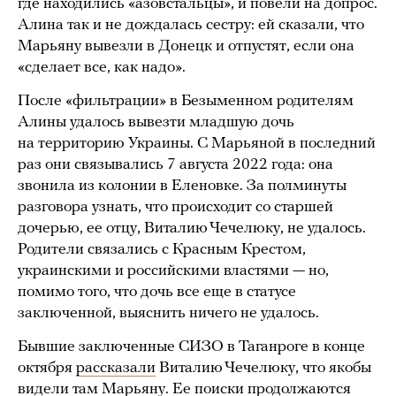
где находились «азовстальцы», и повели на допрос.
Алина так и не дождалась сестру: ей сказали, что
Марьяну вывезли в Донецк и отпустят, если она
«сделает все, как надо».
После «фильтрации» в Безыменном родителям
Алины удалось вывезти младшую дочь
на территорию Украины. С Марьяной в последний
раз они связывались 7 августа 2022 года: она
звонила из колонии в Еленовке. За полминуты
разговора узнать, что происходит со старшей
дочерью, ее отцу, Виталию Чечелюку, не удалось.
Родители связались с Красным Крестом,
украинскими и российскими властями — но,
помимо того, что дочь все еще в статусе
заключенной, выяснить ничего не удалось.
Бывшие заключенные СИЗО в Таганроге в конце
октября
рассказали
Виталию Чечелюку, что якобы
видели там Марьяну. Ее поиски
продолжаются