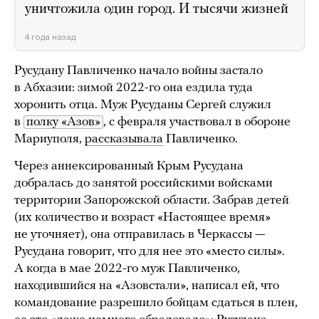
уничтожила один город. И тысячи жизней
4 года назад
Русудану Павличенко начало войны застало
в Абхазии: зимой 2022-го она ездила туда
хоронить отца. Муж Русуданы Сергей служил
в
полку «Азов»
, с февраля участвовал в обороне
Мариуполя,
рассказывала
Павличенко.
Через аннексированный Крым Русудана
добралась до занятой российскими войсками
территории Запорожской области. Забрав детей
(их количество и возраст «Настоящее время»
не уточняет), она отправилась в Черкассы —
Русудана говорит, что для нее это «место силы».
А когда в мае 2022-го муж Павличенко,
находившийся на «Азовстали», написал ей, что
командование разрешило бойцам сдаться в плен,