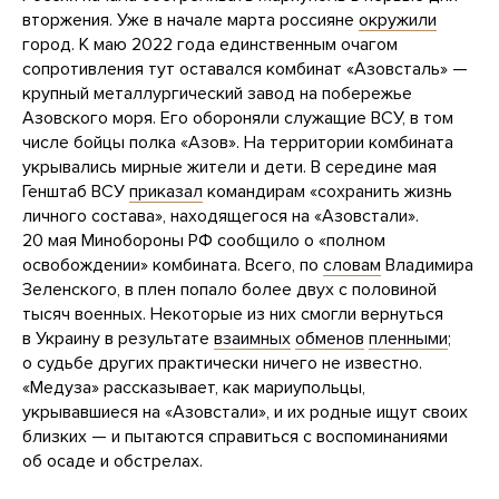
вторжения. Уже в начале марта россияне
окружили
город. К маю 2022 года единственным очагом
сопротивления тут оставался комбинат «Азовсталь» —
крупный металлургический завод на побережье
Азовского моря. Его обороняли служащие ВСУ, в том
числе бойцы полка «Азов». На территории комбината
укрывались мирные жители и дети. В середине мая
Генштаб ВСУ
приказал
командирам «сохранить жизнь
личного состава», находящегося на «Азовстали».
20 мая Минобороны РФ сообщило о «полном
освобождении» комбината. Всего, по
словам
Владимира
Зеленского, в плен попало более двух с половиной
тысяч военных. Некоторые из них смогли вернуться
в Украину в результате
взаимных
обменов
пленными
;
о судьбе других практически ничего не известно.
«Медуза» рассказывает, как мариупольцы,
укрывавшиеся на «Азовстали», и их родные ищут своих
близких — и пытаются справиться с воспоминаниями
об осаде и обстрелах.