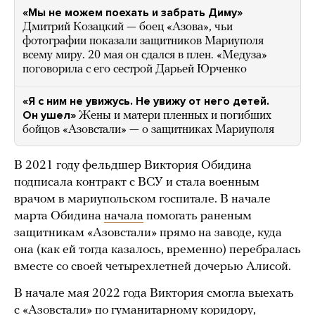
«Мы не можем поехать и забрать Диму»
Дмитрий Козацкий — боец «Азова», чьи
фотографии показали защитников Мариуполя
всему миру. 20 мая он сдался в плен. «Медуза»
поговорила с его сестрой Дарьей Юрченко
«Я с ним не увижусь. Не увижу от него детей.
Он ушел»
Жены и матери пленных и погибших
бойцов «Азовстали» — о защитниках Мариуполя
В 2021 году фельдшер Виктория Обидина
подписала контракт с ВСУ и стала военным
врачом в мариупольском госпитале. В начале
марта Обидина
начала
помогать раненым
защитникам «Азовстали» прямо на заводе, куда
она (как ей тогда казалось, временно) перебралась
вместе со своей четырехлетней дочерью Алисой.
В начале мая 2022 года Виктория смогла выехать
с «Азовстали» по гуманитарному коридору,