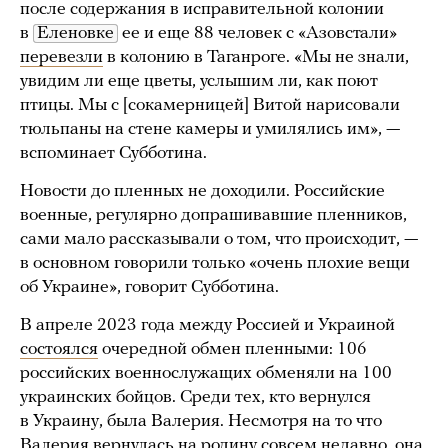
после содержания в исправительной колонии
в
Еленовке
ее и еще 88 человек с «Азовстали»
перевезли
в колонию в Таганроге. «Мы не знали,
увидим ли еще цветы, услышим ли, как поют
птицы. Мы с [сокамерницей] Витой нарисовали
тюльпаны на стене камеры и умилялись им», —
вспоминает Субботина.
Новости до пленных не доходили. Российские
военные, регулярно допрашивавшие пленников,
сами мало рассказывали о том, что происходит, —
в основном говорили только «очень плохие вещи
об Украине», говорит Субботина.
В апреле 2023 года между Россией и Украиной
состоялся
очередной обмен пленными: 106
российских военнослужащих обменяли на 100
украинских бойцов. Среди тех, кто вернулся
в Украину, была Валерия. Несмотря на то что
Валерия вернулась на родину совсем недавно, она