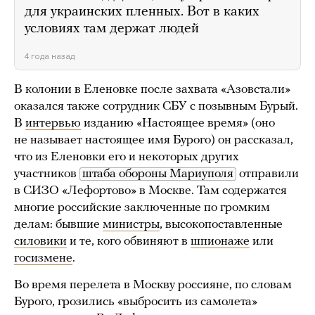
для украинских пленных. Вот в каких
условиях там держат людей
4 года назад
В колонии в Еленовке после захвата «Азовстали»
оказался также сотрудник СБУ с позывным Бурый.
В
интервью
изданию «Настоящее время» (оно
не называет настоящее имя Бурого) он рассказал,
что из Еленовки его и некоторых других
участников
штаба обороны Мариуполя
отправили
в СИЗО «Лефортово» в Москве. Там содержатся
многие российские заключенные по громким
делам: бывшие
министры
, высокопоставленные
силовики
и те, кого обвиняют в
шпионаже
или
госизмене
.
Во время перелета в Москву россияне, по словам
Бурого, грозились «выбросить из самолета»