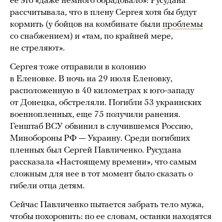
ее это «даже немного обрадовало»: Русудана
рассчитывала, что в плену Сергея хотя бы будут
кормить (у бойцов на комбинате были
проблемы
со снабжением) и «там, по крайней мере,
не стреляют».
Сергея тоже отправили в колонию
в Еленовке. В ночь на 29 июля Еленовку,
расположенную в 40 километрах к юго-западу
от Донецка, обстреляли. Погибли 53 украинских
военнопленных, еще 75 получили ранения.
Генштаб ВСУ обвинил в случившемся Россию,
Минобороны РФ — Украину. Среди погибших
пленных был Сергей Павличенко. Русудана
рассказала «Настоящему времени», что самым
сложным для нее в тот момент было сказать о
гибели отца детям.
Сейчас Павличенко пытается забрать тело мужа,
чтобы похоронить: по ее словам, останки находятся