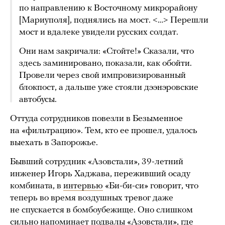
по направлению к Восточному микрорайону
[Мариуполя], поднялись на мост. <…> Перешли
мост и вдалеке увидели русских солдат.
Они нам закричали: «Стойте!» Сказали, что
здесь заминировано, показали, как обойти.
Провели через свой импровизированный
блокпост, а дальше уже стояли дээнэровские
автобусы.
Оттуда сотрудников повезли в Безыменное
на «фильтрацию». Тем, кто ее прошел, удалось
выехать в Запорожье.
Бывший сотрудник «Азовстали», 39-летний
инженер Игорь Хаджава, переживший осаду
комбината, в
интервью
«Би-би-си» говорит, что
теперь во время воздушных тревог даже
не спускается в бомбоубежище. Оно слишком
сильно напоминает подвалы «Азовстали», где