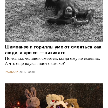
Шимпанзе и гориллы умеют смеяться как
люди, а крысы — хихикать
Но только человек смеется, когда ему не смешно.
А что еще наука знает о смехе?
день назад
РАЗБОР