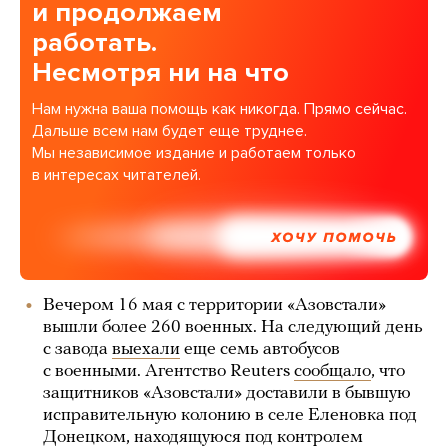
и продолжаем
работать.
Несмотря ни на что
Нам нужна ваша помощь как никогда. Прямо сейчас.
Дальше всем нам будет еще труднее.
Мы независимое издание и работаем только
в интересах читателей.
ХОЧУ ПОМОЧЬ
Вечером 16 мая с территории «Азовстали»
вышли более 260 военных. На следующий день
с завода
выехали
еще семь автобусов
с военными. Агентство Reuters
сообщало
, что
защитников «Азовстали» доставили в бывшую
исправительную колонию в селе Еленовка под
Донецком, находящуюся под контролем