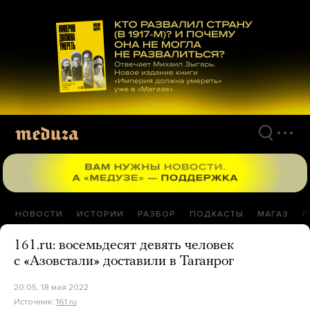
Перейти
к
материалам
НОВОСТИ
ИСТОРИИ
РАЗБОР
ПОДКАСТЫ
МАГАЗ
П
161.ru: восемьдесят девять человек
с «Азовстали» доставили в Таганрог
20:05, 18 мая 2022
Источник:
161.ru