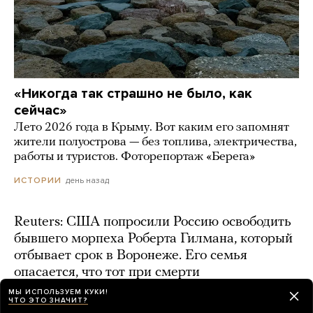
«Никогда так страшно не было, как
сейчас»
Лето 2026 года в Крыму. Вот каким его запомнят
жители полуострова — без топлива, электричества,
работы и туристов. Фоторепортаж «Берега»
день назад
ИСТОРИИ
Reuters: США попросили Россию освободить
бывшего морпеха Роберта Гилмана, который
отбывает срок в Воронеже. Его семья
опасается, что тот при смерти
МЫ ИСПОЛЬЗУЕМ КУКИ!
день назад
ЧТО ЭТО ЗНАЧИТ?