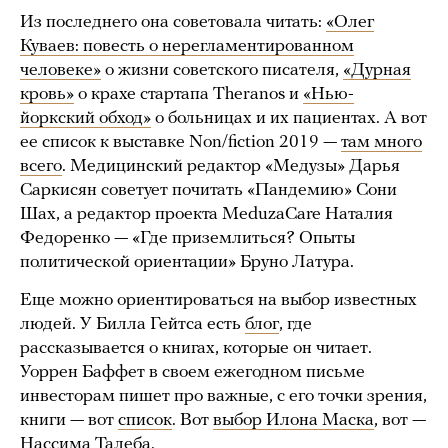
Из последнего она советовала читать:
«Олег
Куваев: повесть о нерегламентированном
человеке»
о жизни советского писателя,
«Дурная
кровь»
о крахе стартапа Theranos и
«Нью-
йоркский обход»
о больницах и их пациентах. А вот
ее список к выставке Non/fiction 2019 —
там много
всего
. Медицинский редактор «Медузы» Дарья
Саркисян советует почитать «Пандемию» Сони
Шах, а редактор проекта MeduzaCare Наталия
Федоренко — «Где приземлиться? Опыты
политической ориентации» Бруно Латура.
Еще можно ориентироваться на выбор известных
людей. У Билла Гейтса есть
блог
, где
рассказывается о книгах, которые он читает.
Уоррен Баффет в своем ежегодном письме
инвесторам пишет про важные, с его точки зрения,
книги — вот
список
. Вот
выбор Илона Маска
, вот —
Нассима Талеба
.